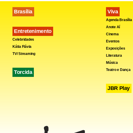
Brasília
Viva
Agenda Brasília
Anote Aí
Entretenimento
Cinema
Celebridades
Eventos
Kátia Flávia
Exposições
TV/ Streaming
Literatura
Música
Teatro e Dança
Torcida
JBR Play
Como ocorre
minutos. Na 
Mazinho, qu
Logo em seg