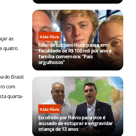
Kátia Flávia
nçar as
Filho de Luciano Huck passa em
de quatro
faculdade de R$ 100 mil por ano e
família comemora: “Pais
orgulhosos”
a do Brasil.
iro com
sta quarta-
Kátia Flávia
Escolhido por Flávio para vice é
acusado de estuprar e engravidar
criança de 13 anos