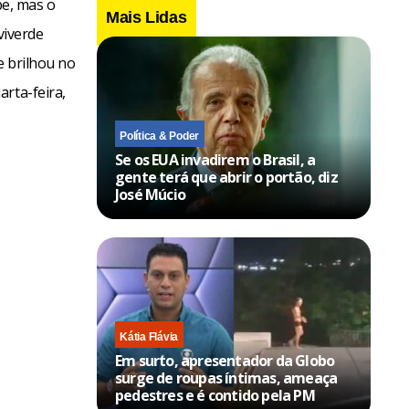
e, mas o
Mais Lidas
viverde
e brilhou no
rta-feira,
Política & Poder
Se os EUA invadirem o Brasil, a
gente terá que abrir o portão, diz
José Múcio
Kátia Flávia
Em surto, apresentador da Globo
surge de roupas íntimas, ameaça
pedestres e é contido pela PM