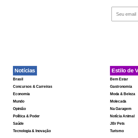
Carlos quase
Mas o Paraná
Lançado nas
porém concl
rival.
Notícias
Estilo de 
Preocupado,
Brasil
Bem Estar
imediatamen
Concursos & Carreiras
Gastronomia
Carlos em c
Economia
Moda & Beleza
Mundo
Molecada
Opinião
Na Garagem
Política & Poder
Notícia Animal
Saúde
JBr Pets
Tecnologia & Inovação
Turismo