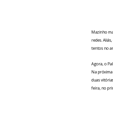
Mazinho mar
redes. Aliá
tentos no a
Agora, o Pal
Na próxima e
duas vitóri
feira, no pr