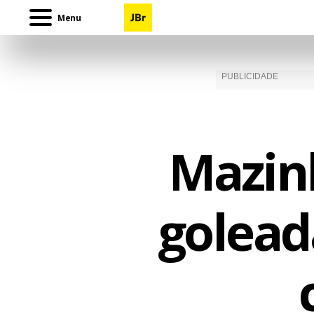
Menu
Mazin
golead