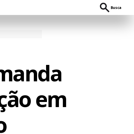
Busca
omanda
ação em
o