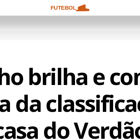
FUTEBOL
ho brilha e c
a da classific
casa do Verdã