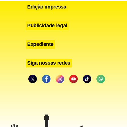
Edição impressa
Publicidade legal
Expediente
Siga nossas redes
ça, aos 26
té encontrar
es.
r