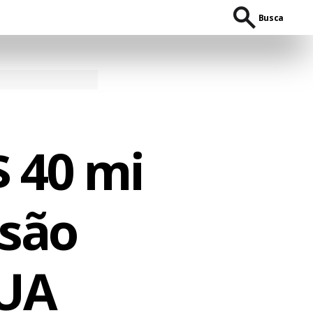
Busca
 40 mi
isão
EUA