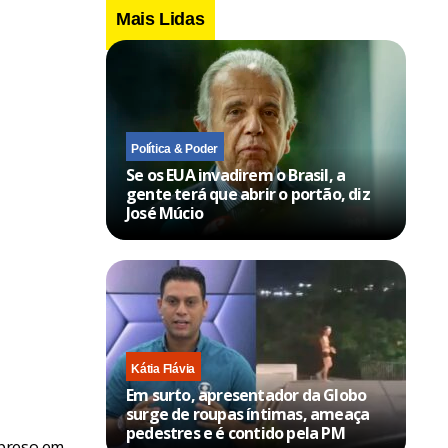
Mais Lidas
Política & Poder
Se os EUA invadirem o Brasil, a
gente terá que abrir o portão, diz
José Múcio
Kátia Flávia
Em surto, apresentador da Globo
surge de roupas íntimas, ameaça
pedestres e é contido pela PM
 preso em