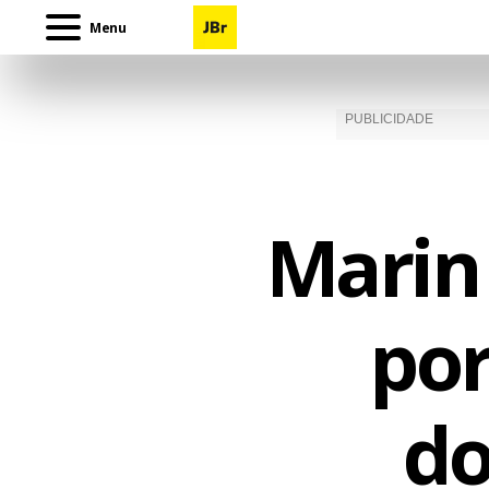
Menu
Marin
por
do