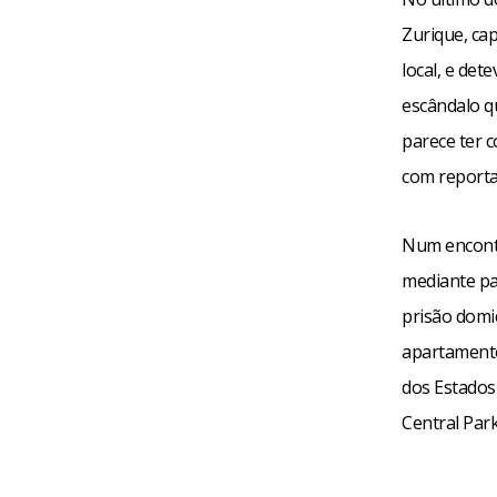
Zurique, cap
local, e det
escândalo qu
parece ter 
com reporta
Num encontr
mediante pa
prisão domi
apartamento
dos Estados 
Central Park