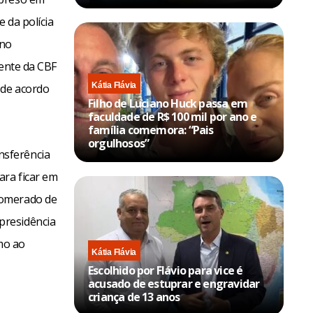
 da polícia
 no
dente da CBF
Kátia Flávia
 de acordo
Filho de Luciano Huck passa em
faculdade de R$ 100 mil por ano e
família comemora: “Pais
orgulhosos”
nsferência
ara ficar em
lomerado de
presidência
imo ao
Kátia Flávia
Escolhido por Flávio para vice é
acusado de estuprar e engravidar
criança de 13 anos