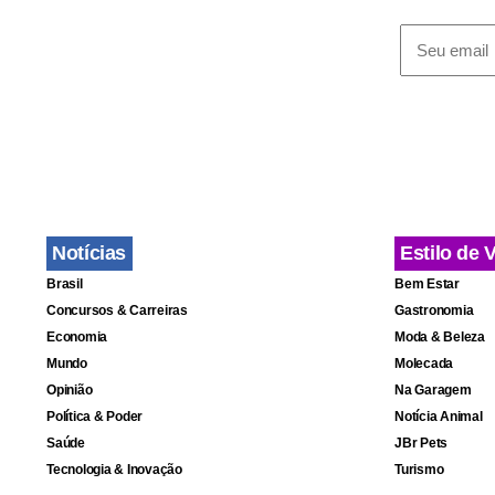
lojas como A
joalheria T
pesar de tan
restrito ao
que é a Jus
benefícios 
Notícias
Estilo de 
competições
Brasil
Bem Estar
Concursos & Carreiras
Gastronomia
Depois de a
Economia
Moda & Beleza
Mundo
Molecada
sistema de 
Opinião
Na Garagem
responsávei
Política & Poder
Notícia Animal
extradição.
Saúde
JBr Pets
Tecnologia & Inovação
Turismo
Warner, Edu