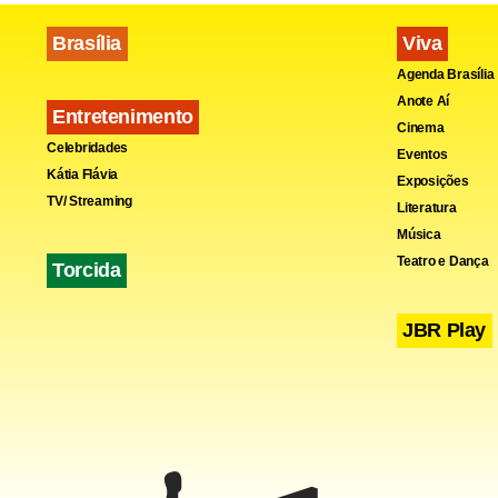
também por 
Brasília
Viva
Agenda Brasília
Anote Aí
Entretenimento
Cinema
Celebridades
Eventos
Kátia Flávia
Exposições
TV/ Streaming
Literatura
Música
Teatro e Dança
Torcida
JBR Play