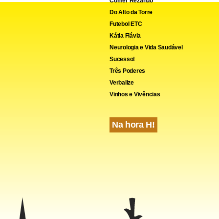
Comer Rezando
receptação de propina.
Do Alto da Torre
Futebol ETC
Kátia Flávia
Neurologia e Vida Saudável
Sucesso!
Três Poderes
Verbalize
Vinhos e Vivências
Na hora H!