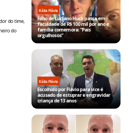
Kátia Flávia
Filho de Luciano Huck passa em
dor do time,
faculdade de R$ 100 mil por ano e
família comemora: “Pais
heiro do
orgulhosos”
Kátia Flávia
Escolhido por Flávio para vice é
acusado de estuprar e engravidar
criança de 13 anos