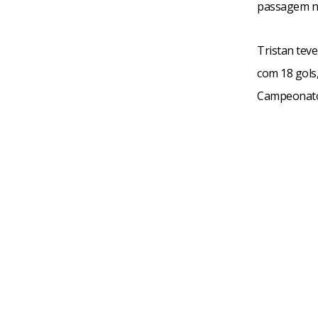
passagem no 
Tristan tev
com 18 gols,
Campeonato 