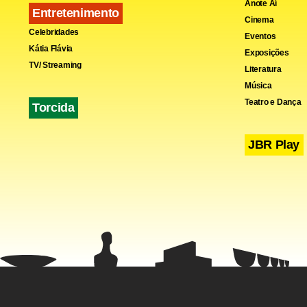
Anote Aí
Entretenimento
Cinema
Celebridades
Eventos
Kátia Flávia
Exposições
TV/ Streaming
Literatura
Música
Teatro e Dança
Torcida
JBR Play