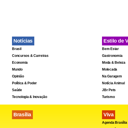
Notícias
Estilo de 
Brasil
Bem Estar
Concursos & Carreiras
Gastronomia
Economia
Moda & Beleza
Mundo
Molecada
Opinião
Na Garagem
Política & Poder
Notícia Animal
Saúde
JBr Pets
Tecnologia & Inovação
Turismo
Brasília
Viva
Agenda Brasília