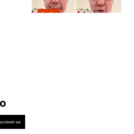
Kátia Flávia
Em tratamento contra câncer raro,
Netinho sofre queda no banheiro
após sessão de quimio
o