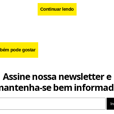
Continuar lendo
cebook
WhatsApp
LinkedIn
Twitter
X
Telegram
Share
bém pode gostar
Assine nossa newsletter e
mantenha-se bem informad