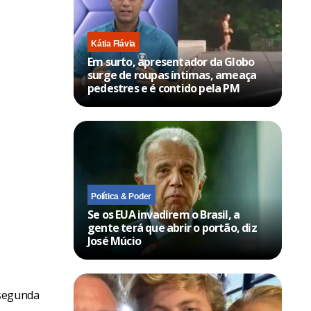
Kátia Flávia
Em surto, apresentador da Globo
surge de roupas íntimas, ameaça
pedestres e é contido pela PM
Política & Poder
Se os EUA invadirem o Brasil, a
gente terá que abrir o portão, diz
José Múcio
 segunda