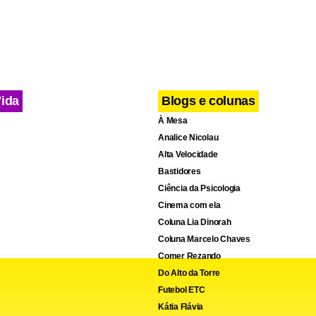
Vida
Blogs e colunas
À Mesa
Analice Nicolau
Alta Velocidade
Bastidores
Ciência da Psicologia
Cinema com ela
Coluna Lia Dinorah
Coluna Marcelo Chaves
Comer Rezando
Do Alto da Torre
Futebol ETC
Kátia Flávia