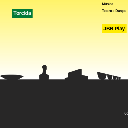
Música
Teatro e Dança
Torcida
JBR Play
Co