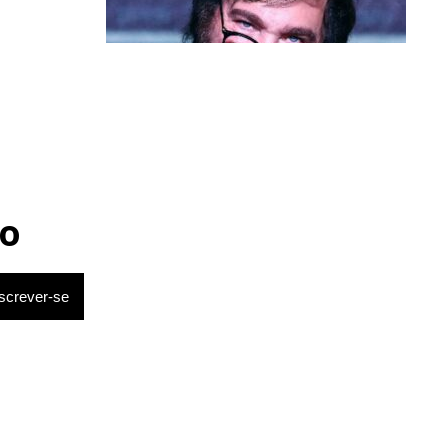
Política & Poder
Milei volta a chamar Lula de ‘ladrão’
e ‘corrupto’
o