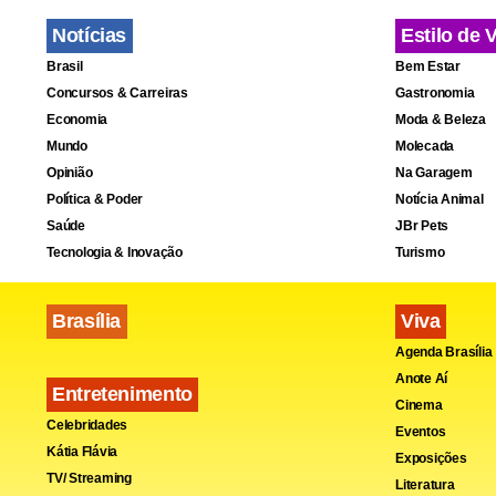
Notícias
Estilo de 
Brasil
Bem Estar
Concursos & Carreiras
Gastronomia
Economia
Moda & Beleza
Mundo
Molecada
Opinião
Na Garagem
Política & Poder
Notícia Animal
Saúde
JBr Pets
Tecnologia & Inovação
Turismo
Brasília
Viva
Agenda Brasília
Anote Aí
Entretenimento
Cinema
Celebridades
Eventos
Kátia Flávia
Exposições
TV/ Streaming
Literatura