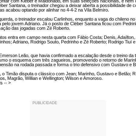
ntar com Kléber e Maldonado, em suas seleções nacionais, e nem
er Santana, o treinador chegou a deixar aberta a possibilidade de c
as acabou optando por alinhar no 4-4-2 na Vila Belmiro.
squerda, o treinador escalou Carlinhos, enquanto a vaga do chileno 
 pelo jovem Adriano. Já o posto de Cléber Santana ficou com Pedrin
rmação das jogadas com Zé Roberto.
tos entra em campo nesta quarta com Fábio Costa; Denis, Adaílton,
linhos; Adriano, Rodrigo Souto, Pedrinho e Zé Roberto; Rodrigo Tiuí 
 Emerson Leão, que havia confirmado a escalação desde o treino da te
mo o esquema com três zagueiros, promovendo o retorno de Marin
ensão na rodada passada e forma o trio defensivo com Gustavo e B
 o Timão disputa o clássico com Jean; Marinho, Gustavo e Betão; Ro
os, Magrão, Willian e Wellington; Wilson e Amoroso.
s -- >