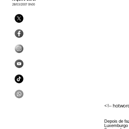
28/03/2007 0h00
< !-- hotword
Depois de fa
Luxemburgo e