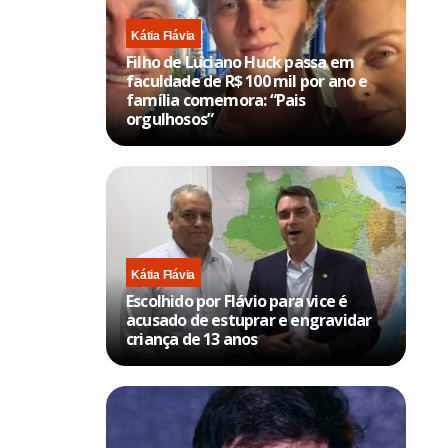
Kátia Flávia
Filho de Luciano Huck passa em
faculdade de R$ 100 mil por ano e
família comemora: “Pais
orgulhosos”
Kátia Flávia
Escolhido por Flávio para vice é
acusado de estuprar e engravidar
criança de 13 anos