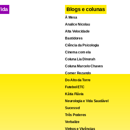
Vida
Blogs e colunas
À Mesa
Analice Nicolau
Alta Velocidade
Bastidores
Ciência da Psicologia
Cinema com ela
Coluna Lia Dinorah
Coluna Marcelo Chaves
Comer Rezando
Do Alto da Torre
Futebol ETC
Kátia Flávia
Neurologia e Vida Saudável
Sucesso!
Três Poderes
Verbalize
Vinhos e Vivências