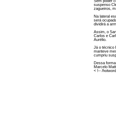
Sem poder co
suspenso Cléb
zagueiros, m
Na lateral e
será ocupada
dividirá a a
Assim, o San
Carlos e Car
Aurélio.
Já o técnico
manteve mes
cumpriu susp
Dessa forma,
Marcelo Matt
< !-- /hotword