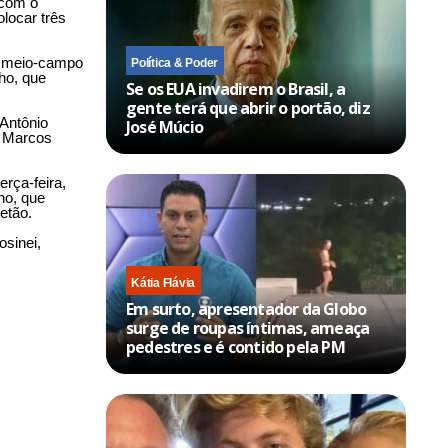
 com o
olocar três
no meio-campo
Política & Poder
ho, que
Se os EUA invadirem o Brasil, a
gente terá que abrir o portão, diz
 Antônio
José Múcio
e Marcos
rça-feira,
ho, que
etão.
sinei,
Kátia Flávia
Em surto, apresentador da Globo
surge de roupas íntimas, ameaça
pedestres e é contido pela PM