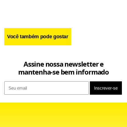
Você também pode gostar
Assine nossa newsletter e
Independentemente do que pretenda fazer o Inter em São
mantenha-se bem informado
Paulo, o certo é que o Palmeiras não fugirá de suas
características. O técnico Marcelo Oliveira conta com a
ofensividade da equipe que mais gols fez no Campeonato
Brasileiro (49) para eliminar o time colorado depois da
igualdade do Beira-Rio.