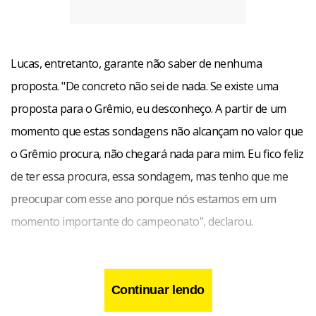
Lucas, entretanto, garante não saber de nenhuma
proposta. "De concreto não sei de nada. Se existe uma
proposta para o Grêmio, eu desconheço. A partir de um
momento que estas sondagens não alcançam no valor que
o Grêmio procura, não chegará nada para mim. Eu fico feliz
de ter essa procura, essa sondagem, mas tenho que me
preocupar com esse ano porque nós estamos em um
momento importante do campeonato", declarou.
Enquanto isso a diretoria gremista já trabalha para manter
outro jovem volante, destaque das categorias de base
Continuar lendo
gremista. William, de 19 anos – considerado o substituto de