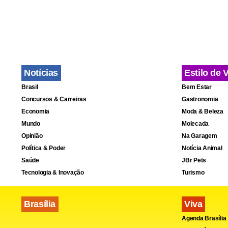
Notícias
Estilo de 
Fa
Brasil
Bem Estar
Concursos & Carreiras
Gastronomia
Economia
Moda & Beleza
Mundo
Molecada
Opinião
Na Garagem
Política & Poder
Notícia Animal
Saúde
JBr Pets
Tecnologia & Inovação
Turismo
Brasília
Viva
Agenda Brasília