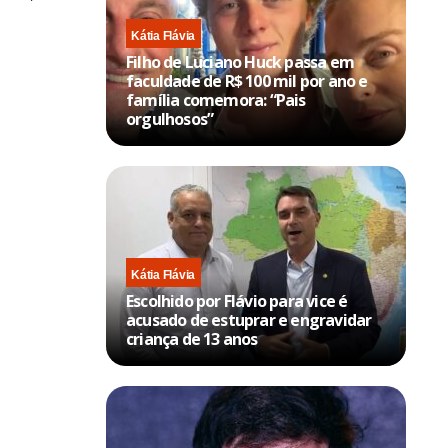
Kátia Flávia
Filho de Luciano Huck passa em
faculdade de R$ 100 mil por ano e
família comemora: “Pais
orgulhosos”
Kátia Flávia
Escolhido por Flávio para vice é
acusado de estuprar e engravidar
criança de 13 anos
vemos no