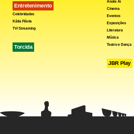
Anote Aí
Entretenimento
Cinema
Celebridades
Eventos
Kátia Flávia
Exposições
TV/ Streaming
Literatura
Música
Teatro e Dança
Torcida
JBR Play