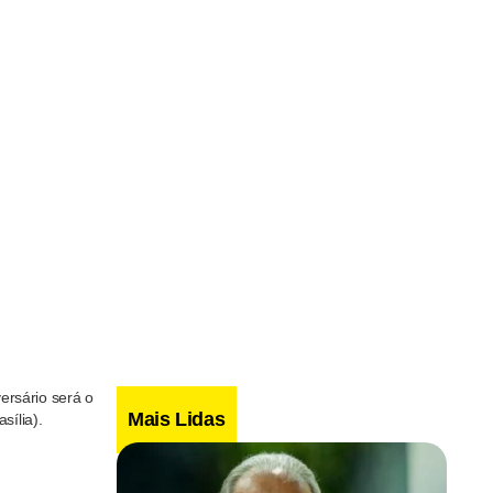
ersário será o
Mais Lidas
sília).