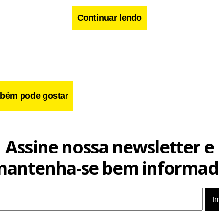
 chances claríssimas de gol. Então, é continuar construindo isso. Vejo q
Continuar lendo
ansição e a precisão. Jogo decisivo, de mata-mata, tem que ter a precisão
nça, o time tem que estar em um dia inspiradíssimo”, afirmou.
aense, o treinador considerou que a equipe azul-celeste diminuiu o ritm
o pode continuar: “A cabeça tem que estar bem. Os jogadores terminam
ando uma proposta. Mas digo a eles que as coisas vão acontecer natural
l é importante. Se querem projeção, eles têm que produzir mais e a equip
bém pode gostar
Assine nossa newsletter e
mantenha-se bem informad