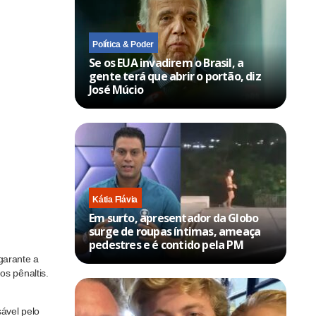
Política & Poder
Se os EUA invadirem o Brasil, a
gente terá que abrir o portão, diz
José Múcio
Kátia Flávia
Em surto, apresentador da Globo
surge de roupas íntimas, ameaça
pedestres e é contido pela PM
garante a
os pênaltis.
sável pelo