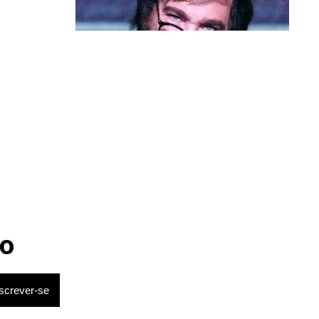
ue podemos
, isso pode
Política & Poder
Milei volta a chamar Lula de ‘ladrão’
o nos últimos
e ‘corrupto’
 o campeonato
mente e a
e vai ganhar
o