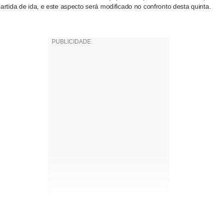
artida de ida, e este aspecto será modificado no confronto desta quinta.
as que cobramos muito é a retomada do foco. O time criou, produziu, ti