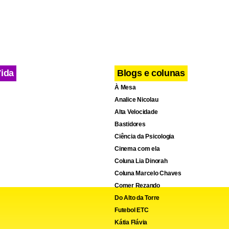
Vida
Blogs e colunas
cebook
WhatsApp
LinkedIn
Twitter
X
Telegram
Share
À Mesa
Analice Nicolau
Alta Velocidade
Bastidores
Ciência da Psicologia
Cinema com ela
Coluna Lia Dinorah
Coluna Marcelo Chaves
Comer Rezando
Do Alto da Torre
Futebol ETC
Kátia Flávia