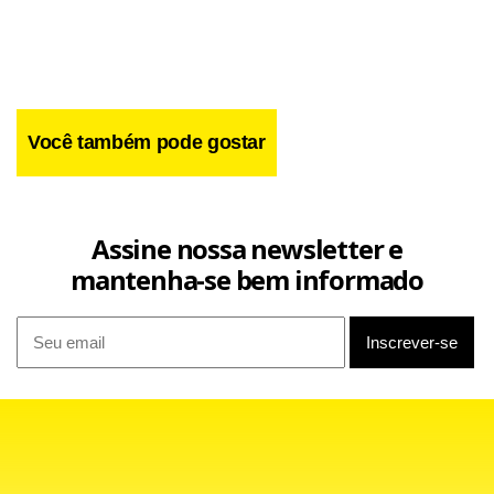
Você também pode gostar
Assine nossa newsletter e
Quem teve a responsabilidade de assumir o cargo deixado
mantenha-se bem informado
pela demissão de Silas no Ceará foi Geninho que, depois de
conquistar o acesso na temporada passada com o Avaí,
não conseguiu tirar o Vozão da zona de rebaixamento da
Segundona. Logo em seguida, a diretoria do clube
cearense optou por apostar no treinador, à época no
Macaé, Marcelo Cabo. O carioca até conseguiu afastar o