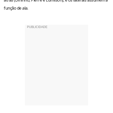
atrás (Dininho, Pierre e Edmílson), e os laterais assumem a
função de ala.