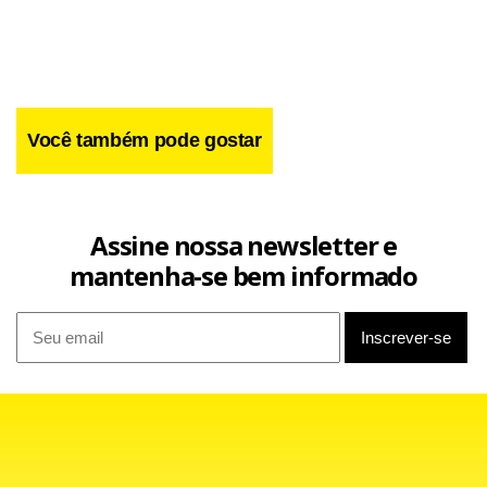
Grécia e goleou os atuais campeões por 4 x 1, em Atenas. O
resultado manteve os turcos com 100% de aproveitamento
na competição. Apenas a Suécia também conquistou todos
os pontos disputados até aqui.
Você também pode gostar
Assine nossa newsletter e
mantenha-se bem informado