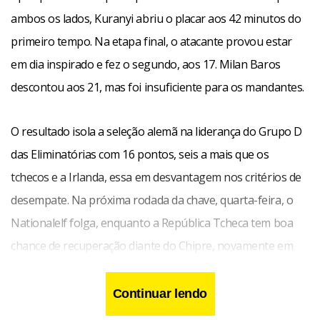
ambos os lados, Kuranyi abriu o placar aos 42 minutos do
primeiro tempo. Na etapa final, o atacante provou estar
em dia inspirado e fez o segundo, aos 17. Milan Baros
descontou aos 21, mas foi insuficiente para os mandantes.
O resultado isola a seleção alemã na liderança do Grupo D
das Eliminatórias com 16 pontos, seis a mais que os
tchecos e a Irlanda, essa em desvantagem nos critérios de
desempate. Na próxima rodada da chave, quarta-feira, o
Nationalelf folga, enquanto a República Tcheca tem boa
chance de recuperação diante do Chipre, novamente em
casa.
Em outra partida deste sábado, válida pelo Grupo C das
Continuar lendo
Eliminatórias, a Turquia não tomou conhecimento da