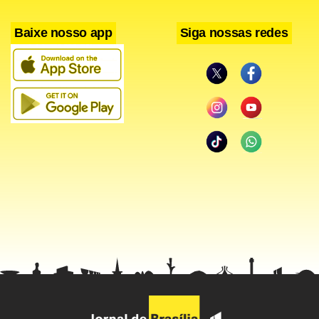
Baixe nosso app
Siga nossas redes
Em Oslo, também pela Chave C, a torcida protagonizou
verdadeiras cenas de terror na derrota da Noruega para a
Bósnia por 2 x 1. A partida teve de ser interrompida após o
goleiro Adnann Guso, dos visitantes, ser atingido por um
dos inúmeros rojões atirados no gramados durante a
partida. O Comitê de Disciplina da Uefa já antecipou que
haverá punições aos noruegueses pelos incidentes. < !--
/hotwords -- >
Facebook
WhatsApp
LinkedIn
Twitter
X
Telegram
Share