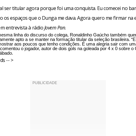
al ser titular agora porque foi uma conquista. Eu comecei no ban
o os espaços que o Dunga me dava. Agora quero me firmar na e
m entrevista à rádio
Jovem Pan
.
esma linha do discurso do colega, Ronaldinho Gaúcho também quer
mente apto a se manter na formação titular da seleção brasileira. “
ostrar aos poucos que tenho condições. É uma alegria sair com uma
omentou o jogador, autor de dois gols na goleada por 4 x 0 sobre o 
sábado.
ds -- >