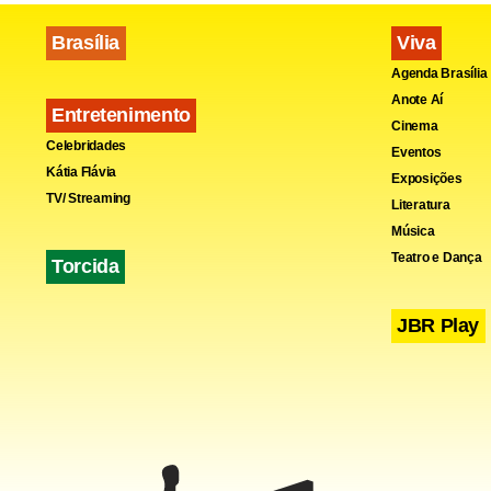
Brasília
Viva
Agenda Brasília
Anote Aí
Entretenimento
Cinema
Celebridades
Eventos
Kátia Flávia
Exposições
TV/ Streaming
Literatura
Música
Teatro e Dança
Torcida
JBR Play