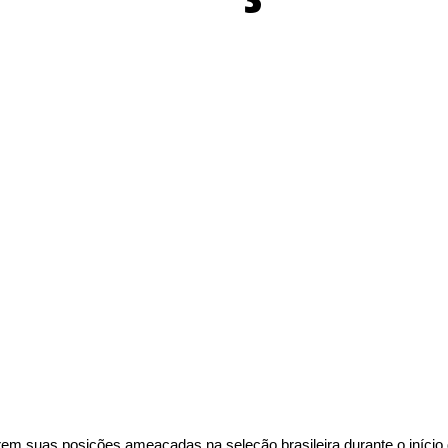
rem suas posições ameaçadas na seleção brasileira durante o início 