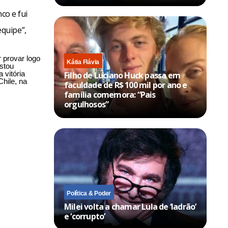
co e fui
quipe”,
 provar logo
Kátia Flávia
Estou
 vitória
Filho de Luciano Huck passa em
Chile, na
faculdade de R$ 100 mil por ano e
família comemora: “Pais
orgulhosos”
Política & Poder
Milei volta a chamar Lula de ‘ladrão’
e ‘corrupto’