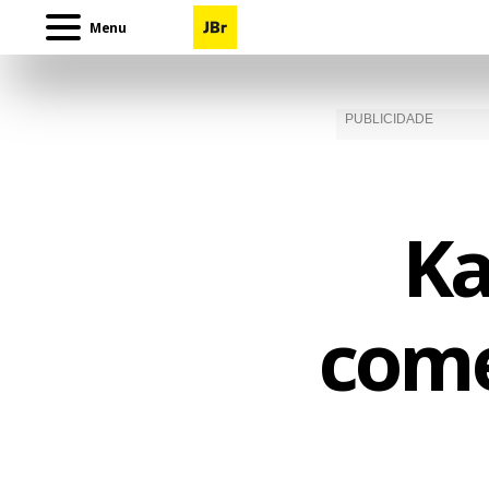
Menu
Ka
com