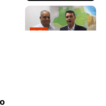
Kátia Flávia
Escolhido por Flávio para vice é
acusado de estuprar e engravidar
criança de 13 anos
o