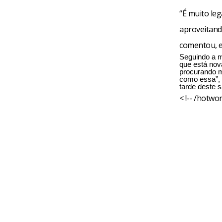
“É muito leg
aproveitand
comentou, e
Seguindo a m
que está nova
procurando m
como essa”, c
tarde deste 
< !-- /hotwor