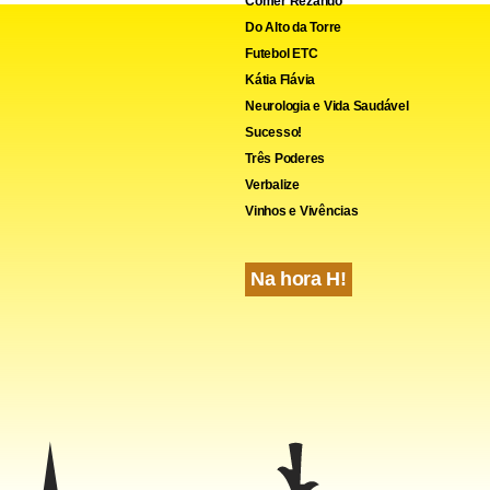
Comer Rezando
Do Alto da Torre
Futebol ETC
Kátia Flávia
Neurologia e Vida Saudável
Sucesso!
Três Poderes
Verbalize
Vinhos e Vivências
Na hora H!