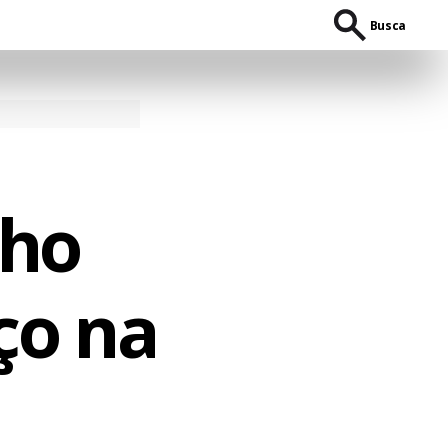
Busca
nho
o na