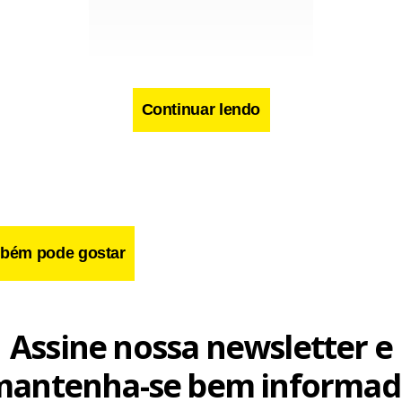
Continuar lendo
cebook
WhatsApp
LinkedIn
Twitter
X
Telegram
Share
bém pode gostar
Assine nossa newsletter e
mantenha-se bem informad