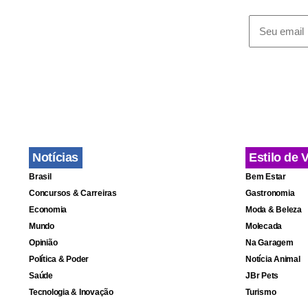
Notícias
Estilo de 
Brasil
Bem Estar
Concursos & Carreiras
Gastronomia
Economia
Moda & Beleza
Mundo
Molecada
Opinião
Na Garagem
Política & Poder
Notícia Animal
Saúde
JBr Pets
Tecnologia & Inovação
Turismo