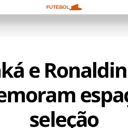
FUTEBOL
ká e Ronaldi
emoram espaç
seleção