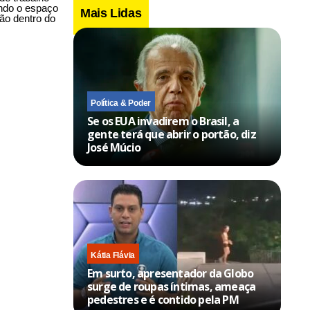
ndo o espaço
Mais Lidas
ão dentro do
Política & Poder
Se os EUA invadirem o Brasil, a
gente terá que abrir o portão, diz
José Múcio
Kátia Flávia
Em surto, apresentador da Globo
surge de roupas íntimas, ameaça
pedestres e é contido pela PM