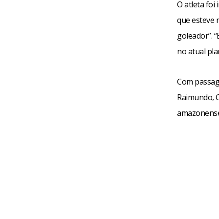
O atleta fo
que esteve 
goleador”. “
no atual pla
Com passage
Raimundo, C
amazonense 