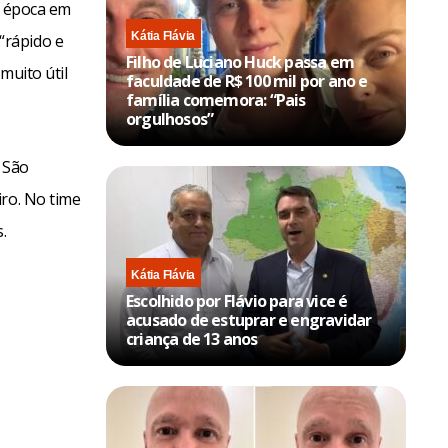
a época em
Kátia Flávia
“rápido e
Filho de Luciano Huck passa em
muito útil
faculdade de R$ 100 mil por ano e
família comemora: “Pais
orgulhosos”
 São
iro. No time
.
Kátia Flávia
Escolhido por Flávio para vice é
acusado de estuprar e engravidar
criança de 13 anos