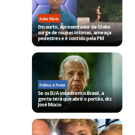
Kátia Flávia
Em surto, apresentador da Globo
surge de roupas íntimas, ameaça
pedestres e é contido pela PM
Política & Poder
Se os EUA invadirem o Brasil, a
gente terá que abrir o portão, diz
José Múcio