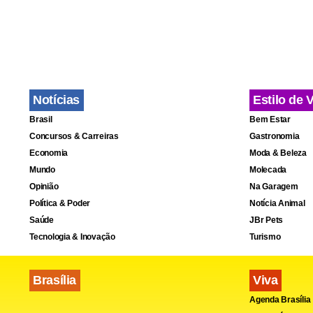
Notícias
Estilo de 
Brasil
Bem Estar
Concursos & Carreiras
Gastronomia
Economia
Moda & Beleza
Mundo
Molecada
Opinião
Na Garagem
Política & Poder
Notícia Animal
Saúde
JBr Pets
Tecnologia & Inovação
Turismo
Brasília
Viva
Agenda Brasília