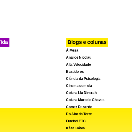
Vida
Blogs e colunas
À Mesa
Analice Nicolau
Alta Velocidade
Bastidores
Ciência da Psicologia
Cinema com ela
Coluna Lia Dinorah
Coluna Marcelo Chaves
Comer Rezando
Do Alto da Torre
Futebol ETC
Kátia Flávia