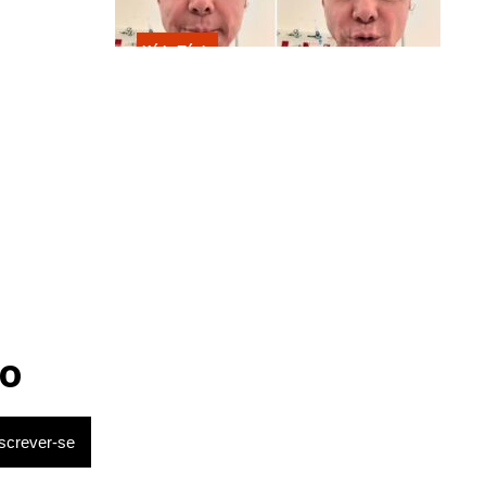
Kátia Flávia
Em tratamento contra câncer raro,
Netinho sofre queda no banheiro
após sessão de quimio
o