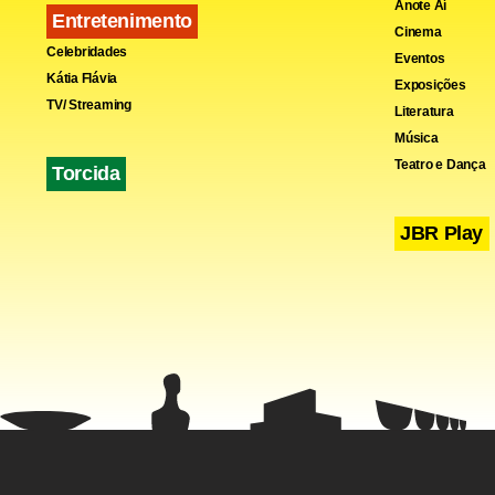
Anote Aí
Entretenimento
Cinema
Celebridades
Eventos
Kátia Flávia
Exposições
TV/ Streaming
Literatura
Música
Teatro e Dança
Torcida
JBR Play