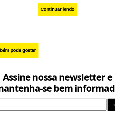
Continuar lendo
bém pode gostar
cebook
WhatsApp
LinkedIn
Twitter
X
Telegram
Share
Assine nossa newsletter e
mantenha-se bem informad