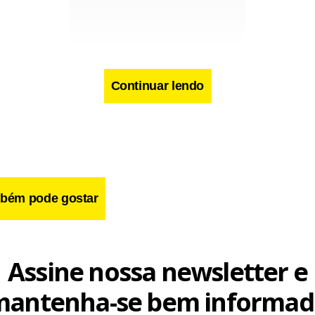
Continuar lendo
cebook
WhatsApp
LinkedIn
Twitter
X
Telegram
Share
bém pode gostar
Assine nossa newsletter e
mantenha-se bem informad