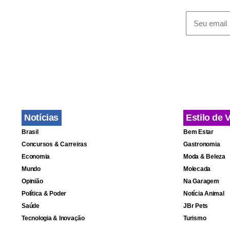
Notícias
Estilo de 
Brasil
Bem Estar
Concursos & Carreiras
Gastronomia
Economia
Moda & Beleza
Mundo
Molecada
Opinião
Na Garagem
Política & Poder
Notícia Animal
Saúde
JBr Pets
Tecnologia & Inovação
Turismo