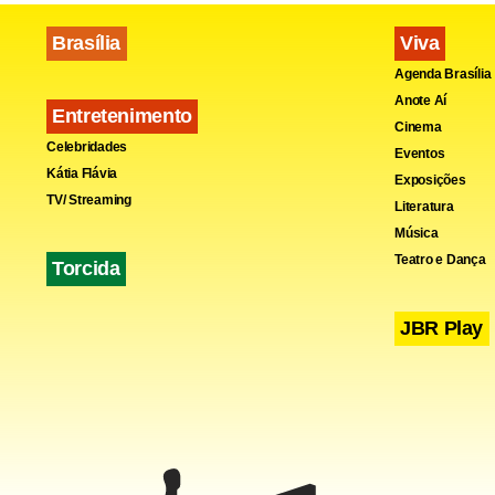
Brasília
Viva
Agenda Brasília
Anote Aí
Entretenimento
Cinema
Celebridades
Eventos
Kátia Flávia
Exposições
TV/ Streaming
Literatura
Música
Teatro e Dança
Torcida
JBR Play