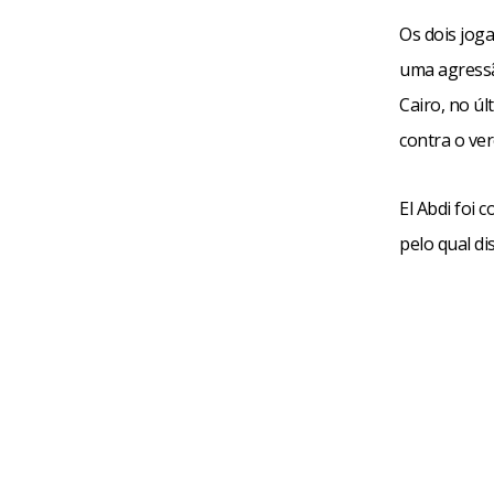
Os dois jog
uma agressã
Cairo, no úl
contra o ve
El Abdi foi 
pelo qual d