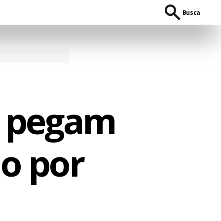
Busca
s pegam
ão por