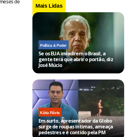
 meses de
Mais Lidas
Política & Poder
Se os EUA invadirem o Brasil, a
gente terá que abrir o portão, diz
José Múcio
Kátia Flávia
Em surto, apresentador da Globo
surge de roupas íntimas, ameaça
pedestres e é contido pela PM