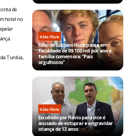
conta de
m hotel no
apelar
Kátia Flávia
ança.
Filho de Luciano Huck passa em
faculdade de R$ 100 mil por ano e
família comemora: “Pais
 da Tunísia,
orgulhosos”
Kátia Flávia
Escolhido por Flávio para vice é
acusado de estuprar e engravidar
criança de 13 anos