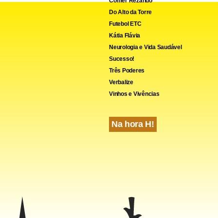
Comer Rezando
Do Alto da Torre
Futebol ETC
Kátia Flávia
Neurologia e Vida Saudável
Sucesso!
Três Poderes
Verbalize
Vinhos e Vivências
Na hora H!