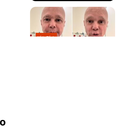
Kátia Flávia
Em tratamento contra câncer raro,
Netinho sofre queda no banheiro
após sessão de quimio
o