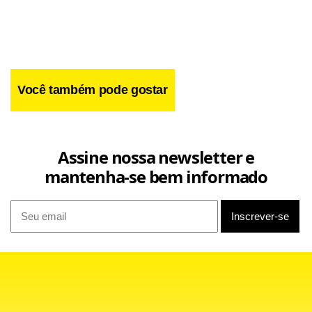
Você também pode gostar
Assine nossa newsletter e
mantenha-se bem informado
Com um discurso não tão otimista, mas, ainda sim,
confiante, o lateral-direito Marcos Rocha demostrou
acreditar, de maneira tímida, em uma reviravolta no
Campeonato Brasileiro.