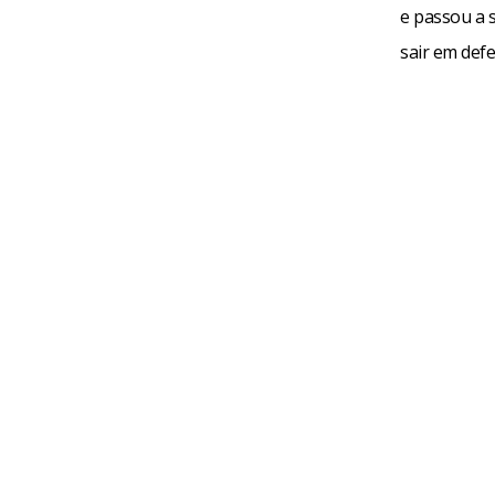
e passou a s
sair em defe