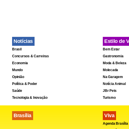
me esconder
para jogar",
Carlos Albe
Madureira e 
Notícias
Estilo de 
Flamengo, n
Brasil
Bem Estar
sua forma d
Concursos & Carreiras
Gastronomia
Economia
Moda & Beleza
independent
Mundo
Molecada
que cada um
Opinião
Na Garagem
Política & Poder
Notícia Animal
Independent
Saúde
JBr Pets
Tecnologia & Inovação
Turismo
outra soluçã
tropeço cau
Brasília
Viva
condições, 
Agenda Brasília
ganhar dos 