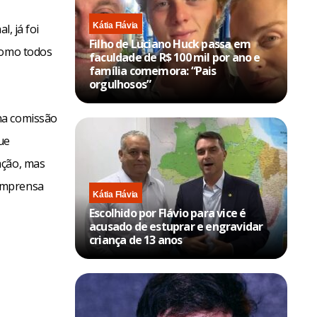
Kátia Flávia
, já foi
Filho de Luciano Huck passa em
 como todos
faculdade de R$ 100 mil por ano e
família comemora: “Pais
orgulhosos”
na comissão
ue
ação, mas
 imprensa
Kátia Flávia
Escolhido por Flávio para vice é
acusado de estuprar e engravidar
criança de 13 anos