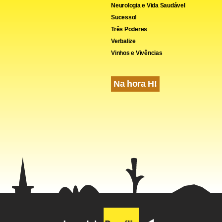
Neurologia e Vida Saudável
ssaltou.
Sucesso!
Três Poderes
Verbalize
Vinhos e Vivências
Na hora H!