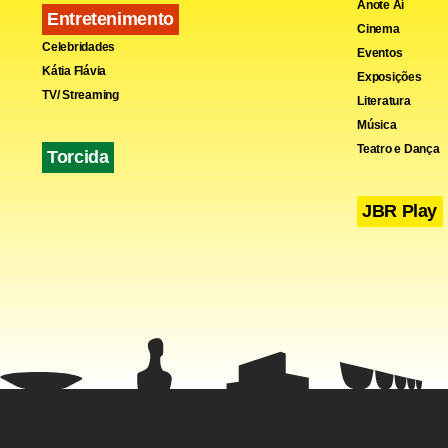
Anote Aí
Entretenimento
os nove", re
Cinema
Celebridades
Eventos
Kátia Flávia
Exposições
TV/ Streaming
Literatura
Música
Teatro e Dança
Torcida
JBR Play