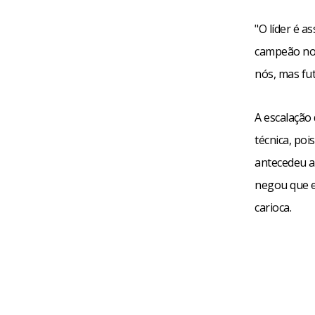
"O líder é a
campeão no 
nós, mas fut
A escalação
técnica, po
antecedeu a
negou que e
carioca.