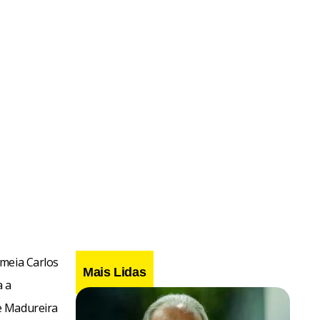
 meia Carlos
Mais Lidas
a a
e Madureira