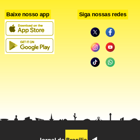
chance de retomar a ponta da classificação.
Baixe nosso app
Siga nossas redes
< !-- hotwords -- >
< !--/hotwords -- >