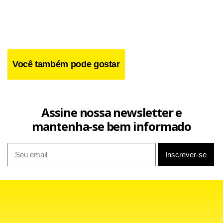
Você também pode gostar
Assine nossa newsletter e
mantenha-se bem informado
O confronto era válido pela terceira posição do grupo D.
Melhor para a Irlanda que encosta na ponta da tabela e vê
a distância para as líderes Alemanha e República Tcheca
diminuir para três pontos. No entanto, os alemães
folgaram nesta rodada das eliminatórias e possuem a