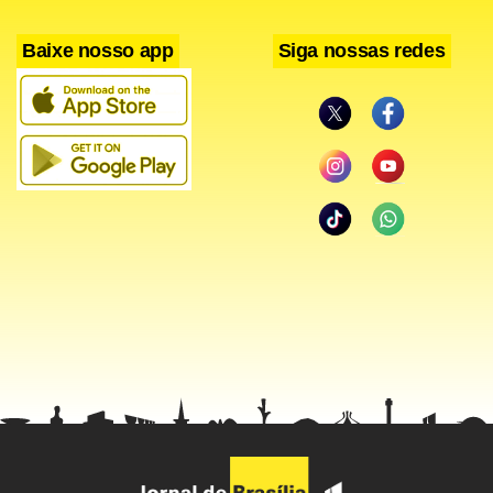
Baixe nosso app
Siga nossas redes
A Irlanda do Norte também aplicou um 4 x 1 em
Lichtenstein no grupo F, enquanto, na chave E, a Croácia