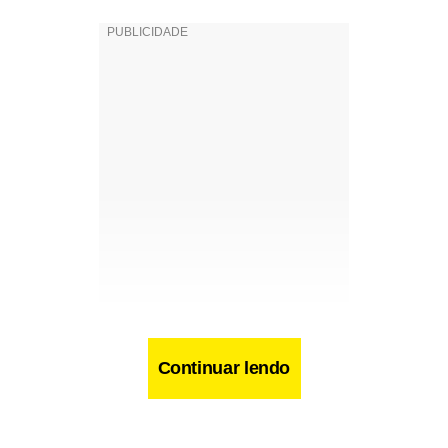
Continuar lendo
Facebook
WhatsApp
LinkedIn
Twitter
X
Telegram
Share