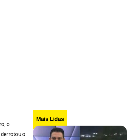
Mais Lidas
ro, o
e derrotou o