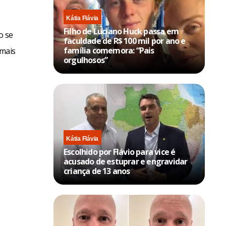
Kátia Flávia
Filho de Luciano Huck passa em
o se
faculdade de R$ 100 mil por ano e
família comemora: “Pais
 mais
orgulhosos”
Kátia Flávia
Escolhido por Flávio para vice é
acusado de estuprar e engravidar
criança de 13 anos