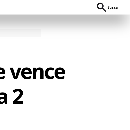
Busca
e vence
a 2