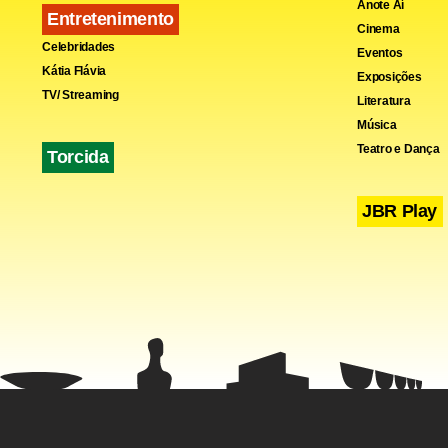
Anote Aí
Entretenimento
chegou às s
Cinema
Celebridades
Eventos
Kátia Flávia
Exposições
TV/ Streaming
Literatura
Música
Além de lar
Teatro e Dança
Torcida
estilo de jo
JBR Play
Insatisfeito
intervalo. 
desempenho