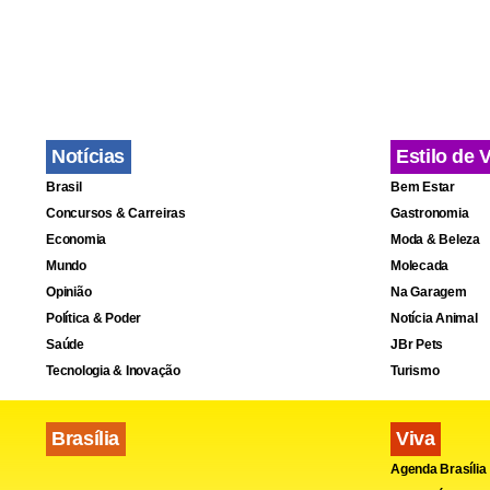
Notícias
Estilo de 
Brasil
Bem Estar
Concursos & Carreiras
Gastronomia
Economia
Moda & Beleza
Mundo
Molecada
Opinião
Na Garagem
Política & Poder
Notícia Animal
Saúde
JBr Pets
Com o tento
Tecnologia & Inovação
Turismo
arriscava a
Brasília
Viva
começou a fi
Agenda Brasília
morreu no f