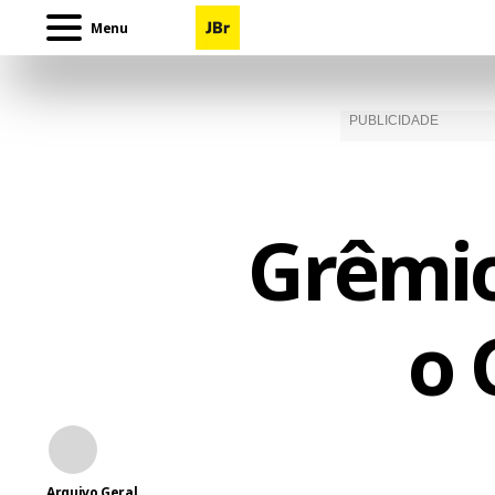
Menu
Grêmio
o 
Arquivo Geral