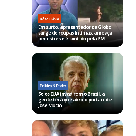
Kátia Flávia
Em surto, apresentador da Globo
surge de roupas íntimas, ameaça
pedestres e é contido pela PM
Política & Poder
Se os EUA invadirem o Brasil, a
gente terá que abrir o portão, diz
José Múcio