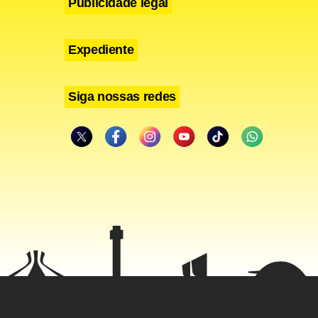
Publicidade legal
Expediente
Siga nossas redes
prática um
 logo após o
 o