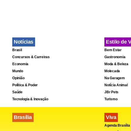
Notícias
Estilo de 
Brasil
Bem Estar
Concursos & Carreiras
Gastronomia
Economia
Moda & Beleza
Mundo
Molecada
Opinião
Na Garagem
Política & Poder
Notícia Animal
Saúde
JBr Pets
Tecnologia & Inovação
Turismo
Outra medid
dispensa de
Brasília
Viva
seria o vol
Agenda Brasília
conseguir r