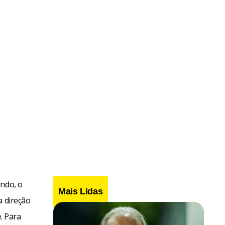
undo, o
Mais Lidas
a direção
. Para