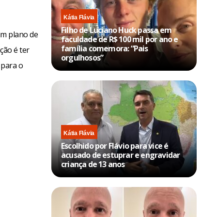
Kátia Flávia
Filho de Luciano Huck passa em
 um plano de
faculdade de R$ 100 mil por ano e
família comemora: “Pais
ção é ter
orgulhosos”
 para o
Kátia Flávia
Escolhido por Flávio para vice é
acusado de estuprar e engravidar
criança de 13 anos