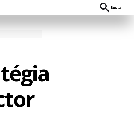
Busca
tégia
ctor