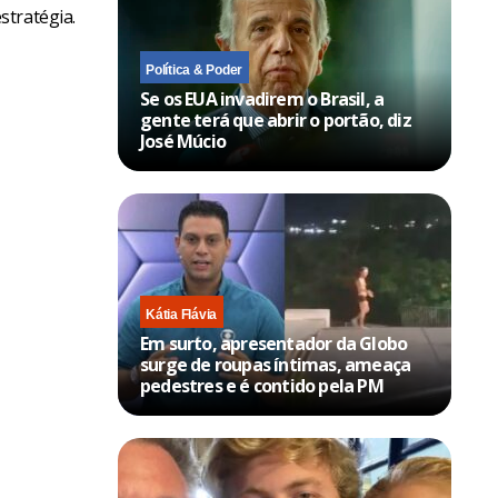
stratégia.
Política & Poder
Se os EUA invadirem o Brasil, a
gente terá que abrir o portão, diz
José Múcio
Kátia Flávia
Em surto, apresentador da Globo
surge de roupas íntimas, ameaça
pedestres e é contido pela PM