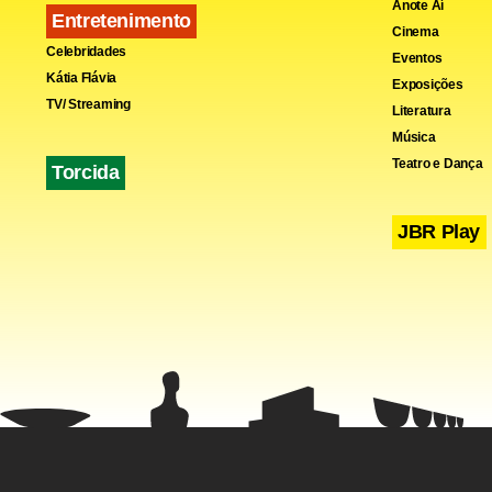
Anote Aí
Entretenimento
Cinema
Celebridades
Eventos
Kátia Flávia
Exposições
TV/ Streaming
Literatura
Torcida mo
Música
Victor. O pe
Teatro e Dança
Torcida
criado um s
JBR Play
Fa