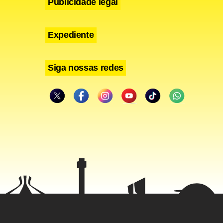
Publicidade legal
Expediente
anência de
Siga nossas redes
ambém foi
 do jogador.