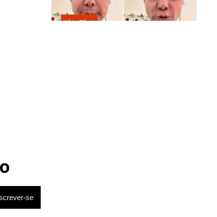
Kátia Flávia
Em tratamento contra câncer raro,
Netinho sofre queda no banheiro
após sessão de quimio
e Victor,
 contrato
o