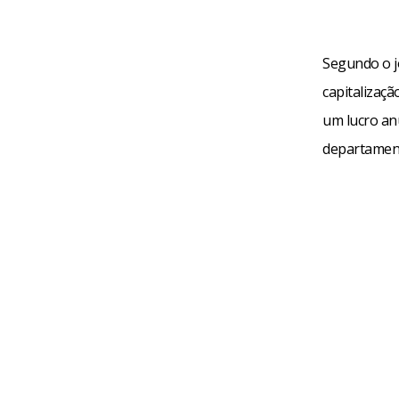
Segundo o j
capitalizaçã
um lucro an
departament