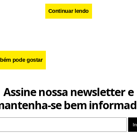
Continuar lendo
cebook
WhatsApp
LinkedIn
Twitter
X
Telegram
Share
bém pode gostar
Assine nossa newsletter e
mantenha-se bem informad