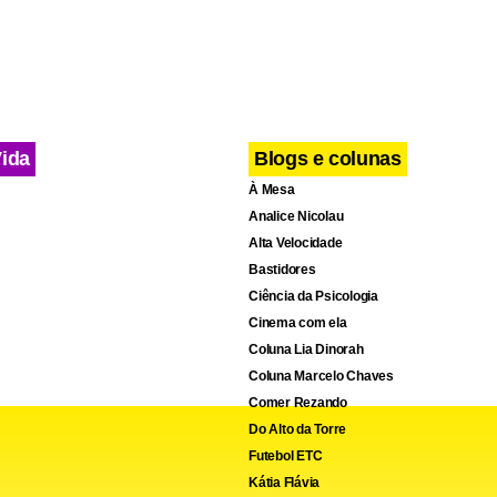
Vida
Blogs e colunas
À Mesa
Analice Nicolau
Alta Velocidade
Bastidores
Ciência da Psicologia
Cinema com ela
Coluna Lia Dinorah
Coluna Marcelo Chaves
Comer Rezando
Do Alto da Torre
Futebol ETC
Kátia Flávia