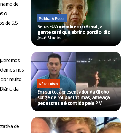
Dínamo de
as o
Política & Poder
os de 5,5
Se os EUA invadirem o Brasil, a
gente terá que abrir o portão, diz
José Múcio
 queremos.
podemos nos
ciar muito
Kátia Flávia
Diário da
Em surto, apresentador da Globo
surge de roupas íntimas, ameaça
pedestres e é contido pela PM
tativa de