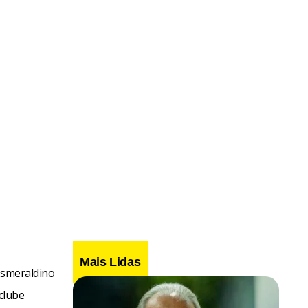
Mais Lidas
esmeraldino
clube