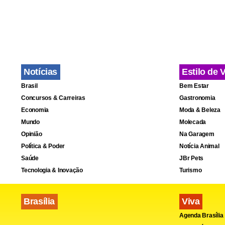
Notícias
Estilo de 
Brasil
Bem Estar
Concursos & Carreiras
Gastronomia
Economia
Moda & Beleza
Mundo
Molecada
Opinião
Na Garagem
Política & Poder
Notícia Animal
Saúde
JBr Pets
Tecnologia & Inovação
Turismo
Brasília
Viva
Agenda Brasília