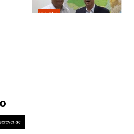
Kátia Flávia
Escolhido por Flávio para vice é
acusado de estuprar e engravidar
criança de 13 anos
o