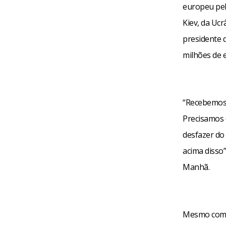
europeu pel
Kiev, da Ucr
presidente d
milhões de e
“Recebemos 
Precisamos 
desfazer do
acima disso”
Manhã.
Mesmo com e