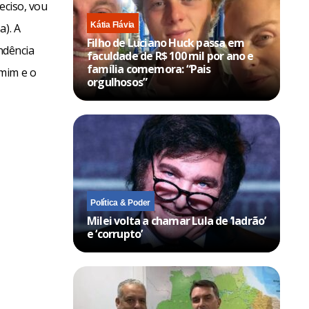
eciso, vou
Kátia Flávia
a). A
Filho de Luciano Huck passa em
ndência
faculdade de R$ 100 mil por ano e
família comemora: “Pais
 mim e o
orgulhosos”
Política & Poder
Milei volta a chamar Lula de ‘ladrão’
e ‘corrupto’