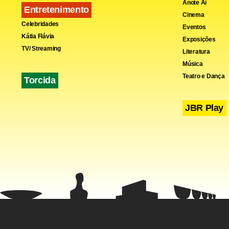
Anote Aí
Entretenimento
Cinema
Celebridades
Eventos
Kátia Flávia
Exposições
TV/ Streaming
Literatura
Música
Teatro e Dança
Torcida
JBR Play