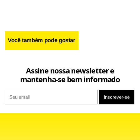
Você também pode gostar
Assine nossa newsletter e
mantenha-se bem informado
Questionado se o Verdão aceitaria uma hipotética situação
em que Brunoro se dividiria entre o clube e o Pão de
Açúcar, Cipullo foi enfático. “Se o Brunoro vier a ser o
nosso gerente, a dedicação terá de ser exclusiva ao