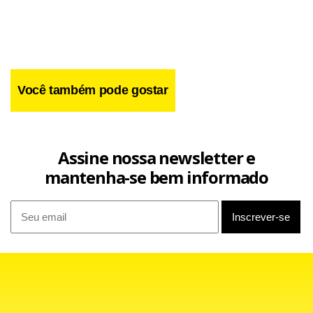
Você também pode gostar
Assine nossa newsletter e
mantenha-se bem informado
O adversário sai do confronto entre Democrata e Villa
Nova, que fazem a segunda partida das quartas de final
nesta quinta-feira. No primeiro jogo o Democrata venceu,
fora de casa, por 4 a 2.