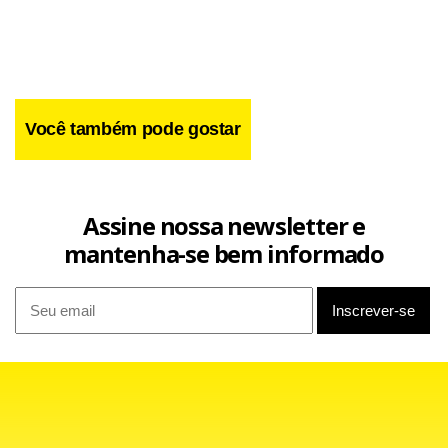
Você também pode gostar
Assine nossa newsletter e
mantenha-se bem informado
Se levantar a taça, o Atlético-MG conquistará o Mineiro de
forma invicta depois de 36 anos, e ainda manterá uma série
invicta de oito meses tendo o mando de campo. A
campanha até aqui no Estadual mostra que em 14 jogos, o