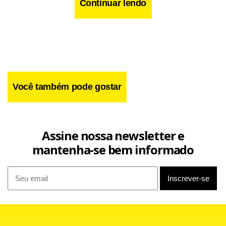
Gilson, Biro Biro, recuperados, e Diego Oliveira, livre de
Continuar lendo
punição após ser julgado pelo Superior Tribunal de Justiça
(STJD), estão à disposição. Em compensação, Juninho e
Bady, que pertencem ao Rubro-Negro, estão fora da
partida.
Você também pode gostar
Assine nossa newsletter e
mantenha-se bem informado