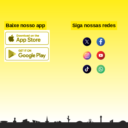
Baixe nosso app
Siga nossas redes
Se vencer, a Ponte ultrapassa o adversário e deve respirar
aliviado após chegar a rodear a zona de rebaixamento. Por
outro lado, caso isso ocorra, a crise deve se estabelecer de
vez na Baixada e, mesmo com o tom sereno do técnico
rubro-negro em relação ao assunto demissão, sua
permanência no cargo ficará em risco.
FICHA TÉCNICA