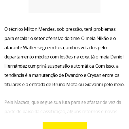
O técnico Milton Mendes, sob pressão, terá problemas
para escalar o setor ofensivo do time. O meia Nikão e o
atacante Walter seguem fora, ambos vetados pelo
departamento médico com lesões na coxa. Já o meia Daniel
Hernández cumprirá suspensão automática. Com isso, a
tendência é a manutenção de Ewandro e Crysan entre os
titulares e a entrada de Bruno Mota ou Giovanni pelo meio.
Pela Macaca, que segue sua luta para se afastar de vez da
parte de baixo da classificação, alguns retornos e novos
desfalques. Josimar deve continuar vetado, mas Chaves,