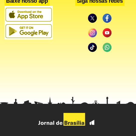
Baixe nosso app
Siga nossas redes
O fato de ser um desconhecido no futebol brasileiro –
jogou apenas no Paraná Clube – não preocupa Fredson,
que promete surpreender no clube do Morumbi. “Existem
grandes jogadores brasileiros na Europa que são
desconhecidos. É só lembrar do Daniel Alves, que está na
seleção brasileira”, apontou o novo volante são-paulino.
Mesmo sem confirmar Fredson, Muricy Ramalho
esclareceu que o novo volante terá funções diferentes em
relação a Mineiro. “O Fredson não vai entrar na vaga do
Mineiro. O posicionamento é diferente. É um jogador que
sai pelo lado do campo”, disse o técnico.