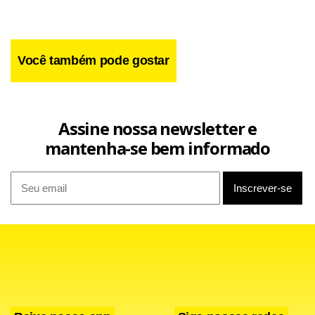
Você também pode gostar
Assine nossa newsletter e
mantenha-se bem informado
”Vai ajudar bastante, o São Paulo dá liberdade aos
volantes. Ainda temos na frente um jogador como o
Aloísio, que atuou fora do país e sabe aproveitar bem a
chegada dos meio-campistas”, comemorou.