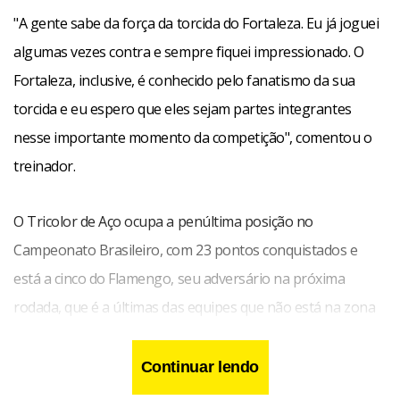
"A gente sabe da força da torcida do Fortaleza. Eu já joguei
algumas vezes contra e sempre fiquei impressionado. O
Fortaleza, inclusive, é conhecido pelo fanatismo da sua
torcida e eu espero que eles sejam partes integrantes
nesse importante momento da competição", comentou o
treinador.
O Tricolor de Aço ocupa a penúltima posição no
Campeonato Brasileiro, com 23 pontos conquistados e
está a cinco do Flamengo, seu adversário na próxima
rodada, que é a últimas das equipes que não está na zona
de rebaixamento do torneio. O Fortaleza já acumula um
jejum de cinco jogos sem vitórias, desde o 4 x 1 diante do
Continuar lendo
Juventude, na 18ª rodada.