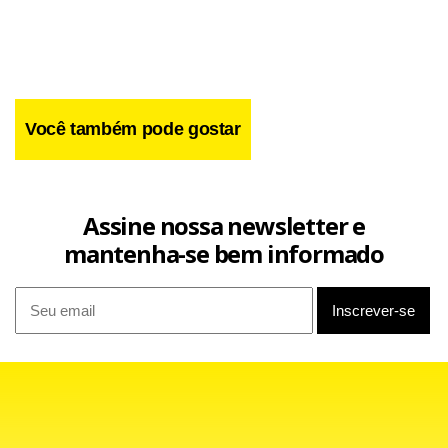
Você também pode gostar
A 31ª conquista regional da equipe tricolor foi merecida
porque o time dirigido por Abel Braga soube defender a
vantagem de três gols obtida na primeira partida. Mesmo
Assine nossa newsletter e
desfalcado de Fred e perdendo Deco na metade da primeira
mantenha-se bem informado
etapa, o Fluminense soube jogar com inteligência para
administrar o resultado.