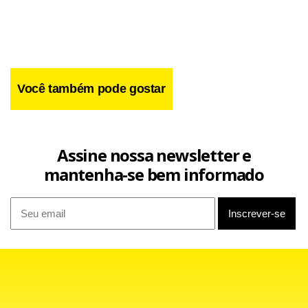
Você também pode gostar
Assine nossa newsletter e
mantenha-se bem informado
Ney Franco confirmou a manutenção do time que derrotou
o Paraná por 1 x 0 pela Libertadores. Com isso o Flamengo
jogará com a seguinte formação: Bruno, Leonardo Moura,