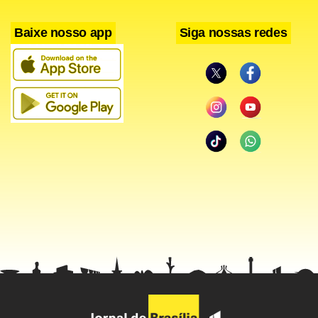
Irineu, Ronaldo Angelim e Juan; Paulinho, Renato Augusto,
Baixe nosso app
Siga nossas redes
Renato e Juninho Paulista; Roni e Souza. Após o
treinamento deste sábado começou o período de
concentração para o clássico. Com apenas três pontos
ganhos no Grupo A, o Flamengo precisa vencer para se
manter com boas chances de classificação.
< !-- /hotwords -- >