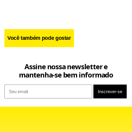
Felipão explicou que a partida o deve ajudá-lo a escalar
Portugal para as Eliminatórias da Eurocopa de 2008. “Como
é um amistoso, o importante é observar como a equipe se
comporta e de que forma nós podemos montar o time
Você também pode gostar
para os jogos mais importantes, nesse caso as
classificatórias”, explicou.
Assine nossa newsletter e
O comandante comentou que a vantagem de se enfrentar
mantenha-se bem informado
o Brasil é que as falhas de seu time ficam mais evidentes. “O
jogo é importante, porque nós jogamos com um time
pentacampeão, um time que lidera o ranking mundial há
muitos anos. Ao jogar com uma equipe tão qualificada, nós
ficamos expostos a mostrar algumas das nossas
deficiências. Isso é importante para corrigirmos os nossos