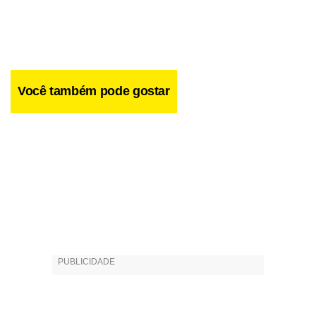
Você também pode gostar
Com os resultados, Bayern e Sporting fecham a primeira
rodada na liderança do Grupo B do mais importante
torneio europeu, com os alemães levando vantagem no
saldo de gols.
Facebook
WhatsApp
LinkedIn
Twitter
X
Telegram
Share