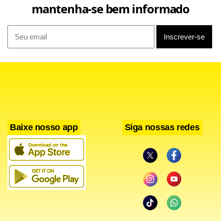
mantenha-se bem informado
Com os resultados, Bayern e Sporting fecham a primeira
rodada na liderança do Grupo B do mais importante
torneio europeu, com os alemães levando vantagem no
saldo de gols.
Facebook
WhatsApp
LinkedIn
Twitter
X
Telegram
Share
Baixe nosso app
Siga nossas redes