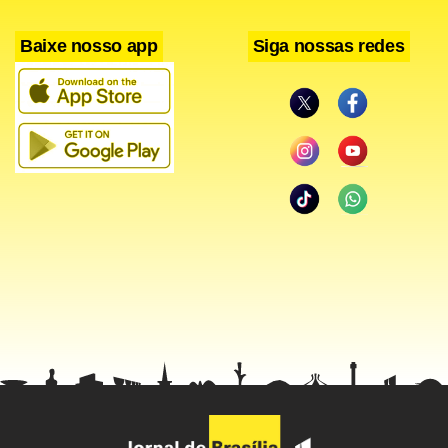
vem dando passes fundamentais aos companheiros”,
Baixe nosso app
Siga nossas redes
alertou Jadilson.