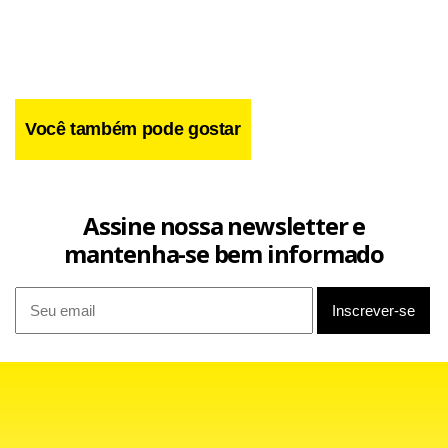
Você também pode gostar
Assine nossa newsletter e
mantenha-se bem informado
O principal jejum está com o centroavante Aloísio, que não
balança as redes desde o dia 28 de janeiro, na vitória contra
o Rio Claro. Contudo, ele ainda conta com grande respeito
pelo trabalho de pivô que realiza no Tricolor.
“Ele não faz gol , mas é muito importante para a equipe,