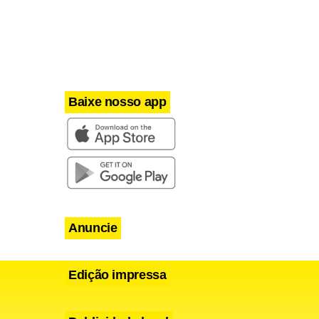
ticipou do
ibra as
Baixe nosso app
pouco mais
Anuncie
Edição impressa