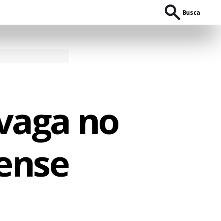
Busca
vaga no
ense