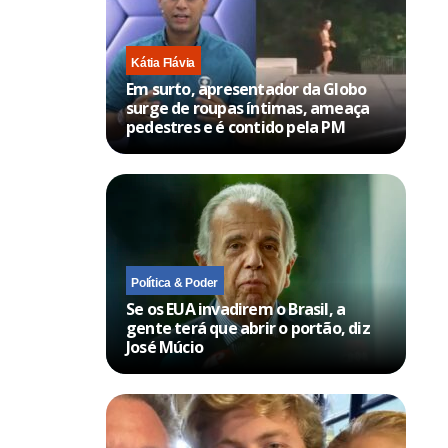
Kátia Flávia
Em surto, apresentador da Globo
surge de roupas íntimas, ameaça
pedestres e é contido pela PM
Política & Poder
Se os EUA invadirem o Brasil, a
gente terá que abrir o portão, diz
José Múcio