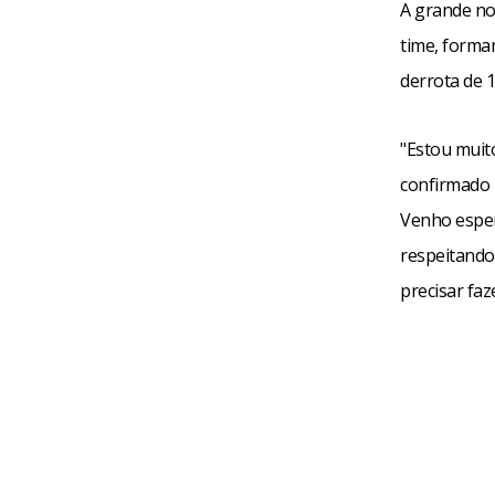
A grande no
time, forma
derrota de 1
"Estou muit
confirmado 
Venho esper
respeitando
precisar fa