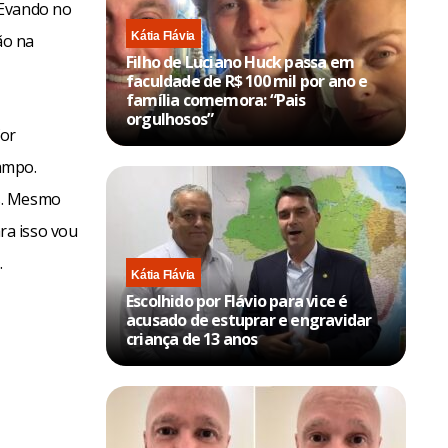
 Evando no
Kátia Flávia
ão na
Filho de Luciano Huck passa em
faculdade de R$ 100 mil por ano e
família comemora: “Pais
orgulhosos”
for
ampo.
s. Mesmo
ra isso vou
.
Kátia Flávia
Escolhido por Flávio para vice é
acusado de estuprar e engravidar
criança de 13 anos