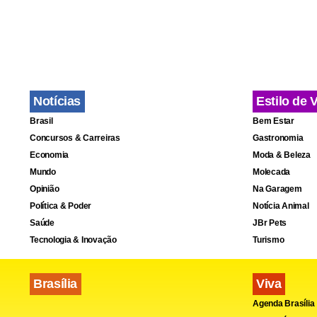
reaparece de
empate por 1
"É sempre b
Notícias
Estilo de 
partidas e 
Brasil
Bem Estar
quando sabe
Concursos & Carreiras
Gastronomia
Economia
Moda & Beleza
Mundo
Molecada
Opinião
Na Garagem
Política & Poder
Notícia Animal
Saúde
JBr Pets
Tecnologia & Inovação
Turismo
Brasília
Viva
Agenda Brasília