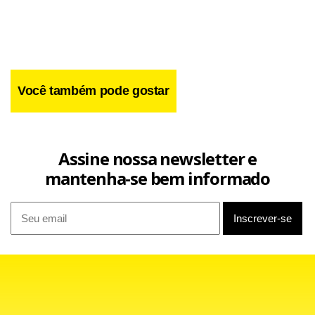
Você também pode gostar
Assine nossa newsletter e
"Eu espero que o milésimo gol saia no Maracanã. Ele me
mantenha-se bem informado
fez um pedido e eu aceitei. Mas é preciso que a torcida do
Vasco vá ao Maracanã. Ele não encerrará a carreira após o
gol. Ficará até o fim do Campeonato Carioca ou da Copa do
Brasil. Para comemorar o milésimo gol haverá uma grande
festa, que deverá ocorrer dentro de 30, 40 dias", prometeu
Eurico.