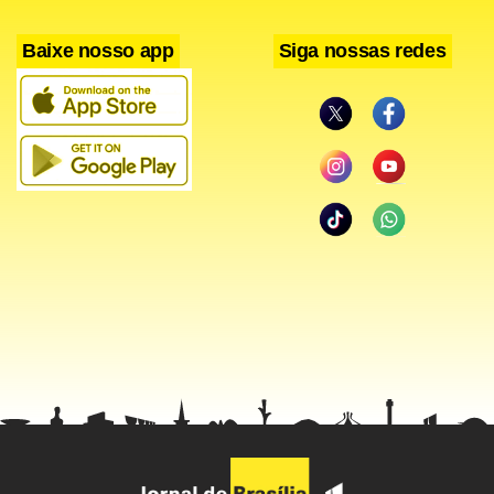
< !-- hotwords -- >
Baixe nosso app
Siga nossas redes
< !--/hotwords -- >