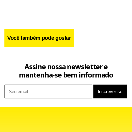
Você também pode gostar
Assine nossa newsletter e
mantenha-se bem informado
Para o capitão, que já tem inúmeras disputas do tipo com a
camisa são-paulina, os comandados do técnico Juan Carlos
Osorio têm de tomar cuidado também com os primeiros