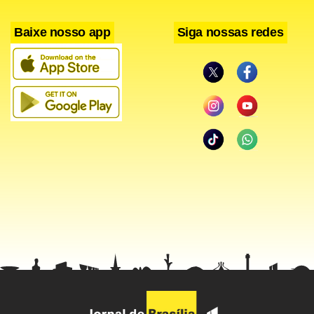
trabalhando para fazer uma boa partida", disse o jogador.
Baixe nosso app
Siga nossas redes
Em seu currículo, Fito Neves tem um título pernambucano
conquistado com o Santa Cruz, em 1995. Ele tem 55 anos e
já comandou também Guarani, Ponte Preta, Internacional
de Limeira, Portuguesa, Juventude, Sport, Paysandu,
Ferroviária, Matonense, ABC, Marília e Vitória.
Fito Neves terá a difícil missão de evitar que o Santa Cruz
volte à Série B do Campeonato Brasileiro . O time
pernambucano é o lanterna da primeira divisão, tendo
somente conquistado 18 pontos em 23 jogos. O novo
técnico estréia no próximo sábado, contra o Atlético-PR na
Arena da Baixada.