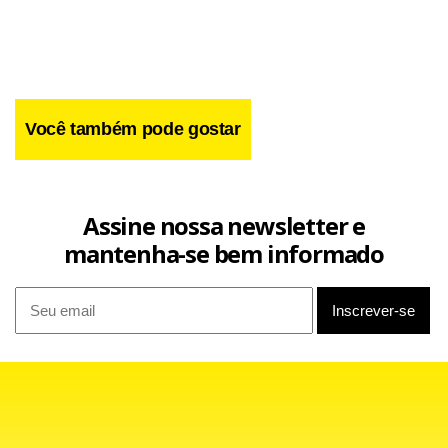
Você também pode gostar
Assine nossa newsletter e
mantenha-se bem informado
Para sua estréia no Santa Cruz, Fito Neves deverá contar
com o retorno do zagueiro Adriano, recuperado de uma
lesão no joelho que o afastou do time por mais de um mês.
"Estou apto para jogar, apesar de sentir a falta do ritmo de
jogo e de não estar 100% fisicamente, mas continuarei