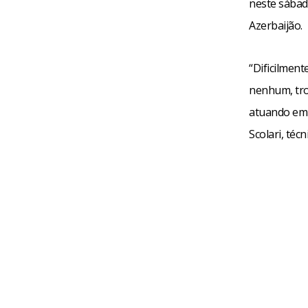
neste sábad
Azerbaijão.
“Dificilment
nenhum, tro
atuando em n
Scolari, técn