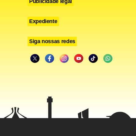
Publicidade legal
Expediente
Siga nossas redes
marca duelam
penas três
tos da líder