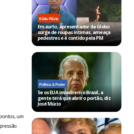
Kátia Flávia
Em surto, apresentador da Globo
surge de roupas íntimas, ameaça
pedestres e é contido pela PM
Política & Poder
Se os EUA invadirem o Brasil, a
gente terá que abrir o portão, diz
José Múcio
1 pontos, um
xpressão