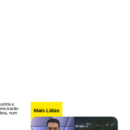
ustria e
precisarão
Mais Lidas
sboa, num