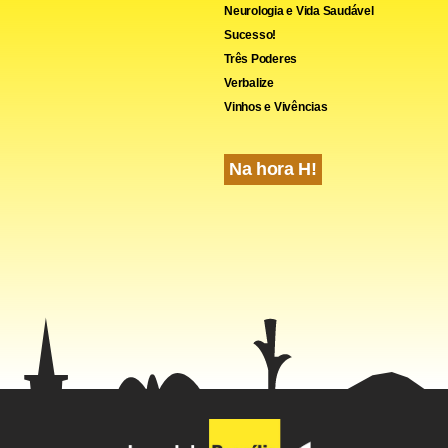
Neurologia e Vida Saudável
Sucesso!
Três Poderes
Verbalize
Vinhos e Vivências
Na hora H!
onto esperado será realizado em Madri, onde Espanha e Dina
F. A situação dos espanhóis é muito delicada, uma vez somam a
rando na quinta posição. Já os dinamarqueses estão a cinco pon