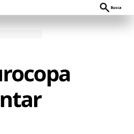
Busca
urocopa
ntar