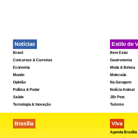
Em situação
um empate p
praticamente
seleções te
Notícias
Estilo de 
casa.
Brasil
Bem Estar
Concursos & Carreiras
Gastronomia
A Inglaterr
Economia
Moda & Beleza
Mundo
Molecada
casa, diant
Opinião
Na Garagem
ingleses nã
Política & Poder
Notícia Animal
vantagem la
Saúde
JBr Pets
Tecnologia & Inovação
Turismo
chave com d
Estônia.
Brasília
Viva
Agenda Brasília