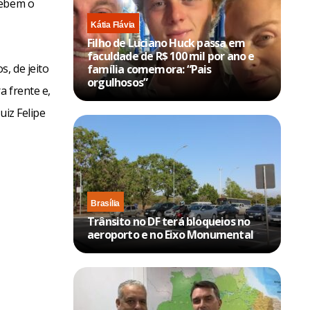
cebem o
Kátia Flávia
Filho de Luciano Huck passa em
faculdade de R$ 100 mil por ano e
, de jeito
família comemora: “Pais
orgulhosos”
a frente e,
uiz Felipe
Brasília
Trânsito no DF terá bloqueios no
aeroporto e no Eixo Monumental