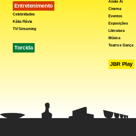
Anote Aí
Entretenimento
Cinema
Celebridades
Eventos
Kátia Flávia
Exposições
TV/ Streaming
Literatura
Música
Teatro e Dança
Torcida
JBR Play
Outro confr
pelo grupo 
pontos, figu