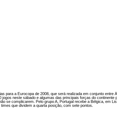
rias para a Eurocopa de 2008, que será realizada em conjunto entre Á
20 jogos neste sábado e algumas das principais forças do continente 
não se complicarem. Pelo grupo A, Portugal recebe a Bélgica, em Li
s times que dividem a quarta posição, com sete pontos.