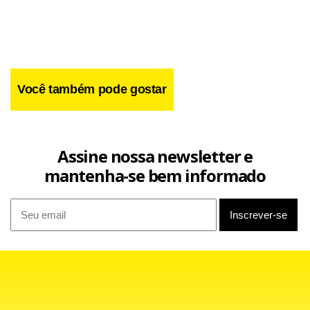
Você também pode gostar
Bicampeão paulista e brasileiro com a camisa palmeirense,
Edmundo faz parte de um seleto grupo (pouco mais de 50
atletas) que vestiram o uniforme palestrino em tantas
Assine nossa newsletter e
oportunidades.
mantenha-se bem informado
Atualmente, Edmundo é o artilheiro do Verdão no
Campeonato Paulista, com nove gols marcados em dez
jogos disputados pelo Estadual.