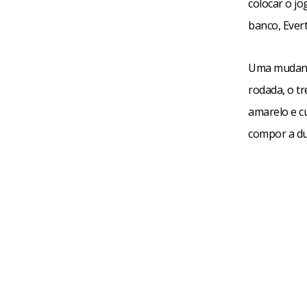
colocar o j
banco, Ever
Uma mudança
rodada, o tr
amarelo e c
compor a du