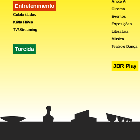
Anote Aí
Entretenimento
Cinema
Celebridades
Eventos
Kátia Flávia
Exposições
TV/ Streaming
Literatura
Música
Teatro e Dança
Torcida
JBR Play