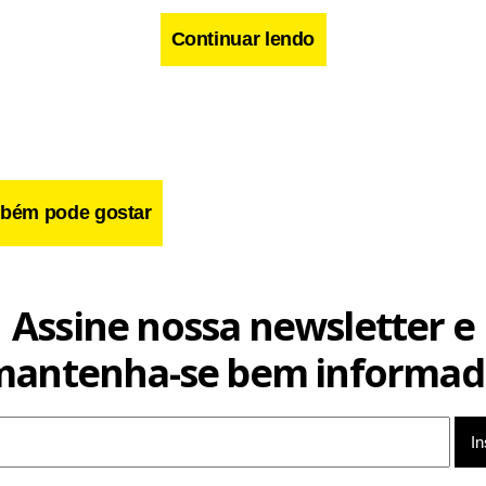
Continuar lendo
cebook
WhatsApp
LinkedIn
Twitter
X
Telegram
Share
bém pode gostar
Assine nossa newsletter e
mantenha-se bem informad