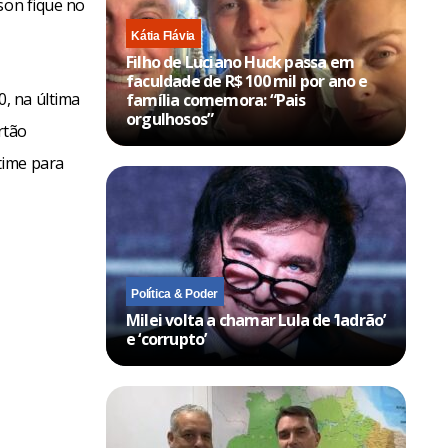
son fique no
Kátia Flávia
Filho de Luciano Huck passa em
faculdade de R$ 100 mil por ano e
, na última
família comemora: “Pais
orgulhosos”
rtão
time para
Política & Poder
Milei volta a chamar Lula de ‘ladrão’
e ‘corrupto’