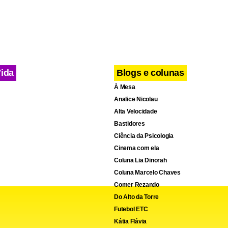
Vida
Blogs e colunas
À Mesa
Analice Nicolau
Alta Velocidade
Bastidores
Ciência da Psicologia
Cinema com ela
Coluna Lia Dinorah
Coluna Marcelo Chaves
Comer Rezando
Do Alto da Torre
Futebol ETC
Kátia Flávia