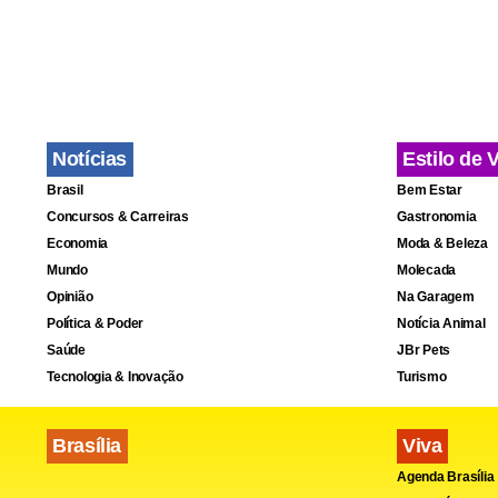
Notícias
Estilo de 
Brasil
Bem Estar
Concursos & Carreiras
Gastronomia
Economia
Moda & Beleza
Mundo
Molecada
Opinião
Na Garagem
Política & Poder
Notícia Animal
Saúde
JBr Pets
Tecnologia & Inovação
Turismo
Brasília
Viva
Agenda Brasília