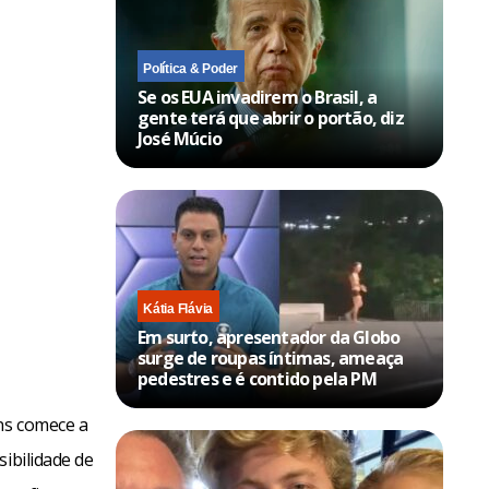
Política & Poder
Se os EUA invadirem o Brasil, a
gente terá que abrir o portão, diz
José Múcio
Kátia Flávia
Em surto, apresentador da Globo
surge de roupas íntimas, ameaça
pedestres e é contido pela PM
ans comece a
ibilidade de