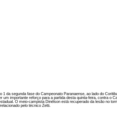
po 1 da segunda fase do Campeonato Paranaense, ao lado do Coritib
r um importante reforço para a partida desta quinta-feira, contra o C
stadual. O meio-campista Dinélson está recuperado da lesão no torno
relacionado pelo técnico Zetti.