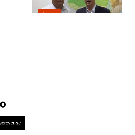
Kátia Flávia
Escolhido por Flávio para vice é
acusado de estuprar e engravidar
criança de 13 anos
o