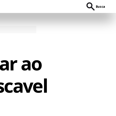
Busca
ar ao
scavel