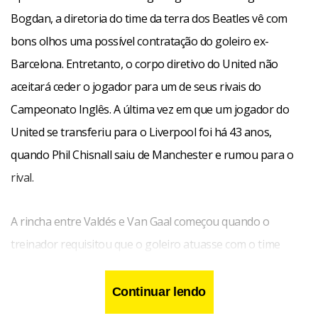
Bogdan, a diretoria do time da terra dos Beatles vê com
bons olhos uma possível contratação do goleiro ex-
Barcelona. Entretanto, o corpo diretivo do United não
aceitará ceder o jogador para um de seus rivais do
Campeonato Inglês. A última vez em que um jogador do
United se transferiu para o Liverpool foi há 43 anos,
quando Phil Chisnall saiu de Manchester e rumou para o
rival.
A rincha entre Valdés e Van Gaal começou quando o
treinador requisitou que o goleiro atuasse com o time
reserva durante a pré-temporada. Contrariado a realizar
jogos com a equipe sub-21, o espanhol acabou
Continuar lendo
sucumbindo em Old Trafford e realizou apenas cinco jogos