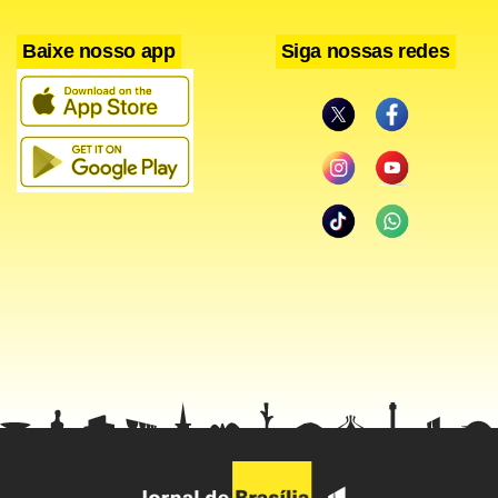
Baixe nosso app
Siga nossas redes
Após ver sua transferência para o Besiktas da Turquia
acabar falhando, Victor Valdés espera que sua situação no
Manchester United seja resolvida o quanto antes para
poder voltar a atuar e conquistar seu espaço em alguma
equipe, seja ela na Inglaterra ou fora do país.
Facebook
WhatsApp
LinkedIn
Twitter
X
Telegram
Share