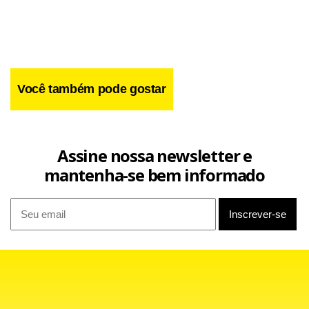
com a camisa do Manchester United. Com isso, o goleiro foi
proibido de entrar no centro de treinamento do clube
enquanto o time profissional realiza treinamentos, o que
para o atleta é uma humilhação.
Você também pode gostar
Assine nossa newsletter e
mantenha-se bem informado