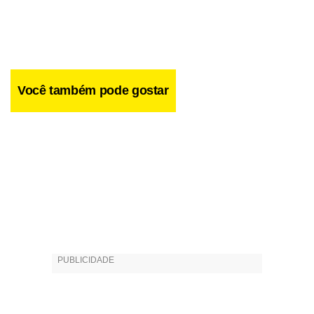
Você também pode gostar
Facebook
WhatsApp
LinkedIn
Twitter
X
Telegram
Share