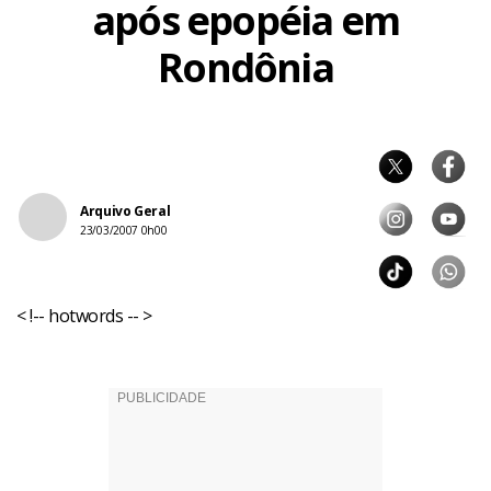
após epopéia em
Rondônia
Arquivo Geral
23/03/2007 0h00
< !-- hotwords -- >