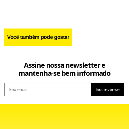
Para estar partida, o treinador não vai poder contar com o
zagueiro Henrique, suspenso pelo terceiro cartão amarelo.
Você também pode gostar
Douglão entra em seu lugar. Anderson Lima e Juninho,
com dores musculares, também preocupam.
< !-- /hotwords -- >
Assine nossa newsletter e
mantenha-se bem informado