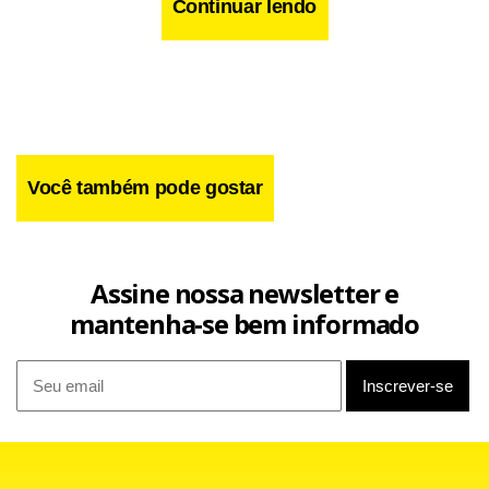
Continuar lendo
Já Guilherme se diz inseguro após receber ameaças de
Você também pode gostar
torcedores e não comparece aos treinos da Lusa há 11
dias. Como o empresário Wagner Ribeiro garante que seu
cliente não tem mais clima para jogar no clube que o
Assine nossa newsletter e
revelou, o gerente de futebol rubro-verde, Candinho,
mantenha-se bem informado
aceitou ouvir a proposta do diretor adjunto de futebol
corintiano, Duílio Monteiro Alves, em reunião nesta
segunda-feira (7).