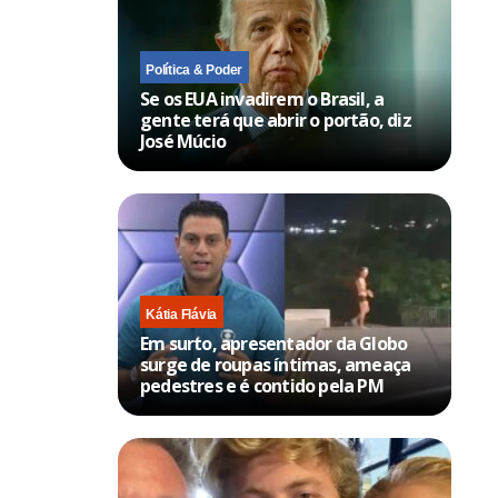
Política & Poder
Se os EUA invadirem o Brasil, a
gente terá que abrir o portão, diz
José Múcio
Kátia Flávia
Em surto, apresentador da Globo
surge de roupas íntimas, ameaça
pedestres e é contido pela PM