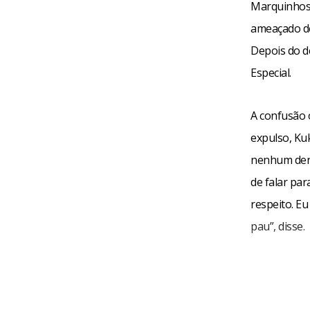
Marquinhos 
ameaçado de
Depois do d
Especial.
A confusão 
expulso, Kuk
nenhum dent
de falar pa
respeito. E
pau”, disse.