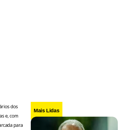
ários dos
Mais Lidas
das e, com
marcada para