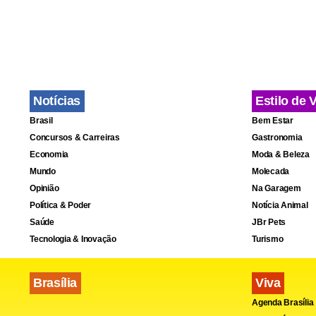
Notícias
Estilo de 
Brasil
Bem Estar
Concursos & Carreiras
Gastronomia
Economia
Moda & Beleza
Mundo
Molecada
Opinião
Na Garagem
Política & Poder
Notícia Animal
Saúde
JBr Pets
Tecnologia & Inovação
Turismo
Brasília
Viva
Agenda Brasília