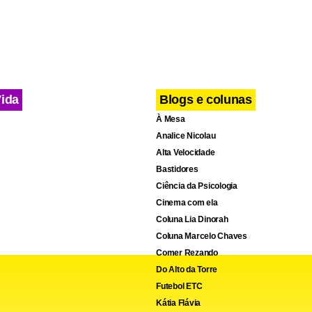
Vida
Blogs e colunas
À Mesa
Analice Nicolau
Alta Velocidade
Bastidores
Ciência da Psicologia
Cinema com ela
Coluna Lia Dinorah
Coluna Marcelo Chaves
Comer Rezando
Do Alto da Torre
Futebol ETC
Kátia Flávia