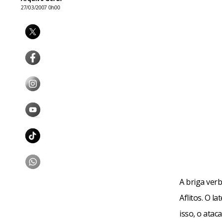
27/03/2007 0h00
A briga ver
Aflitos. O l
isso, o atac