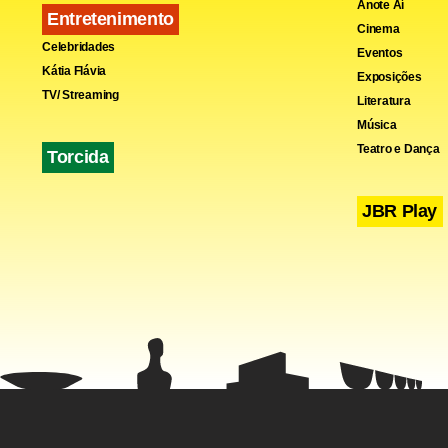
Anote Aí
Entretenimento
Cinema
Celebridades
Eventos
Kátia Flávia
Exposições
TV/ Streaming
Literatura
Música
Teatro e Dança
Torcida
JBR Play