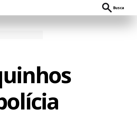
Busca
quinhos
polícia