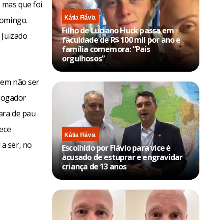
 mas que foi
Kátia Flávia
domingo.
Filho de Luciano Huck passa em
 Juizado
faculdade de R$ 100 mil por ano e
família comemora: “Pais
orgulhosos”
 em não ser
 jogador
ara de pau
rece
Kátia Flávia
a ser, no
Escolhido por Flávio para vice é
acusado de estuprar e engravidar
criança de 13 anos