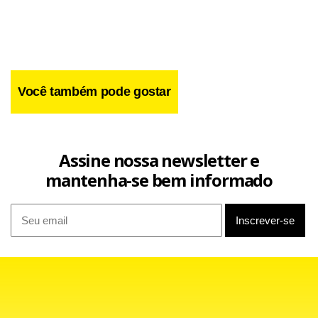
Você também pode gostar
O jogador ainda usou o seu rendimento em 2009, quando
Assine nossa newsletter e
foi decisivo nas finais do Campeonato Paulista e da Copa
mantenha-se bem informado
do Brasil, como argumento contra as críticas. “O peso não
tem importância nenhuma. Pode atrapalhar, mas isso é
uma discussão muito longa. No ano passado, por exemplo,
não me atrapalhou”, disse.