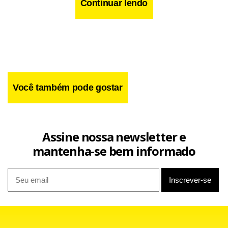
Continuar lendo
Você também pode gostar
Assine nossa newsletter e
mantenha-se bem informado
O tempo para treinar é justamente o principal fator de
reclamação de Paulo Roberto Falcão, de um lado, e o trunfo
de Geninho, do outro. O novo técnico da Portuguesa,
inclusive, comandou a equipe no jogo de ida da Copa do
Brasil, sua estreia um dia depois da apresentação. Já Falcão