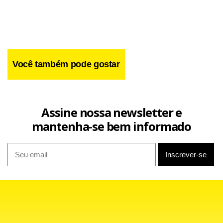
Você também pode gostar
Assine nossa newsletter e
mantenha-se bem informado
“Sou bom para tri. As pessoas sempre falavam, quando eu
fui tricampeão brasileiro com o São Paulo (2006, 2007 e
2008), que eu era o ‘Muritri’. Foi uma coisa dificílima. Aqui no
Santos, também tive a felicidade de ganhar o tri da
Libertadores. Na vida, as vezes você é escolhido para essas
coisas. O ‘homem lá de cima (Deus)’ não dá nada de graça