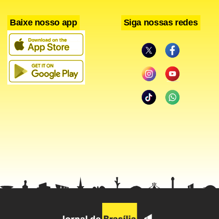
para ninguém. Tomara que isso aconteça”, disse o técnico
Baixe nosso app
Siga nossas redes
alvinegro, Muricy Ramalho.