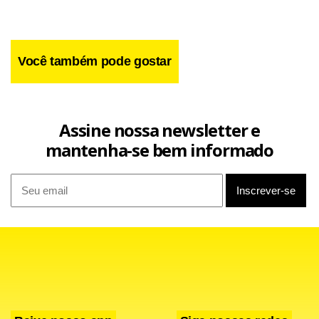
Você também pode gostar
“O ‘Sou Fã de Criança’ representa também o lado positivo e
Assine nossa newsletter e
de sucesso da maioria dos casos do câncer infantil”, diz Jose
mantenha-se bem informado
Helio Contador Filho, Superintendente Administrativo-
Financeiro do Graacc.