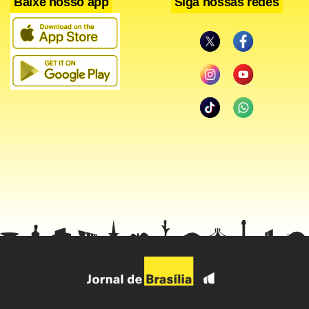
Baixe nosso app
Siga nossas redes
Empresas privadas podem ajudar na campanha ao adquirir
a marca ‘Sou Fã de Criança’ para a venda de produtos.
Segundo as autoridades do Graacc, a iniciativa visa
conscientizar e mobilizar a sociedade, reforçando a
importância do diagnóstico precoce para aumentar as