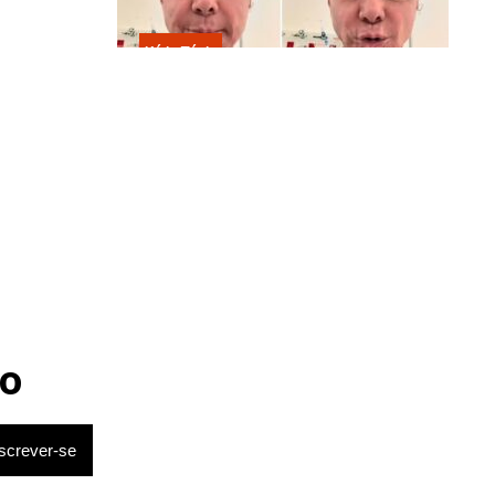
Kátia Flávia
Em tratamento contra câncer raro,
Netinho sofre queda no banheiro
após sessão de quimio
o