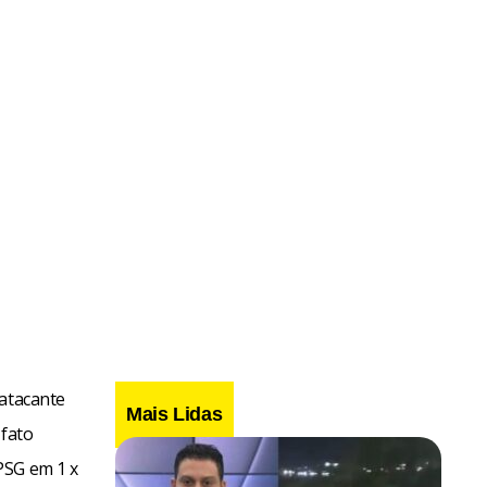
 atacante
Mais Lidas
 fato
PSG em 1 x