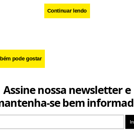
Continuar lendo
cebook
WhatsApp
LinkedIn
Twitter
X
Telegram
Share
bém pode gostar
Assine nossa newsletter e
mantenha-se bem informad