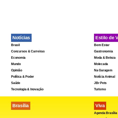
Notícias
Estilo de 
Brasil
Bem Estar
Concursos & Carreiras
Gastronomia
Economia
Moda & Beleza
Mundo
Molecada
Opinião
Na Garagem
Política & Poder
Notícia Animal
Saúde
JBr Pets
Tecnologia & Inovação
Turismo
Brasília
Viva
Agenda Brasília