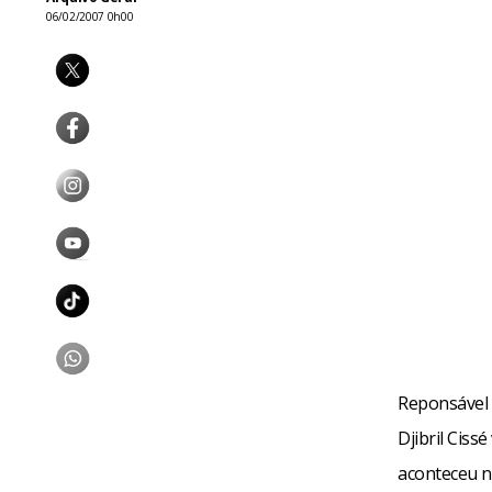
06/02/2007 0h00
Reponsável 
Djibril Ciss
aconteceu n