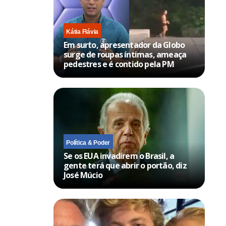
Kátia Flávia
Em surto, apresentador da Globo
surge de roupas íntimas, ameaça
pedestres e é contido pela PM
Política & Poder
Se os EUA invadirem o Brasil, a
gente terá que abrir o portão, diz
José Múcio