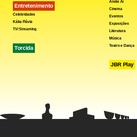
Anote Aí
Entretenimento
Cinema
Celebridades
Eventos
Kátia Flávia
Exposições
TV/ Streaming
Literatura
Música
Teatro e Dança
Torcida
JBR Play