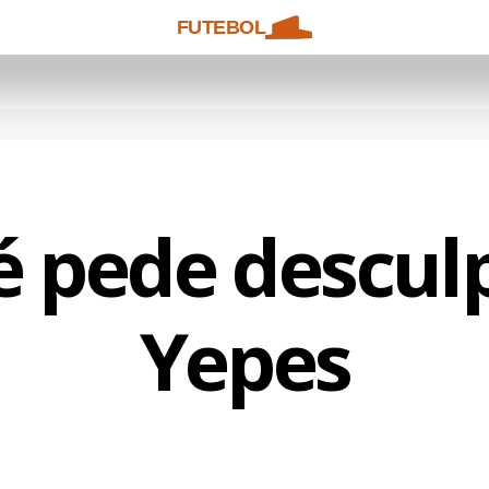
FUTEBOL
é pede descul
Yepes