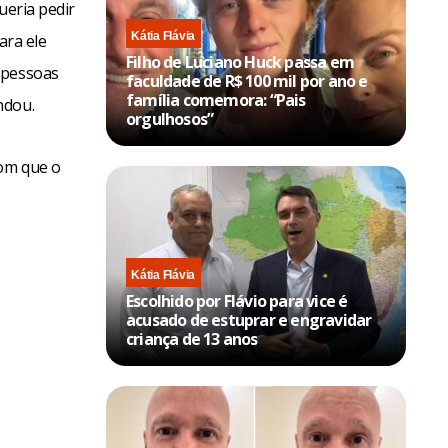
ueria pedir
Kátia Flávia
ara ele
Filho de Luciano Huck passa em
 pessoas
faculdade de R$ 100 mil por ano e
família comemora: “Pais
ndou.
orgulhosos”
com que o
Kátia Flávia
Escolhido por Flávio para vice é
acusado de estuprar e engravidar
criança de 13 anos