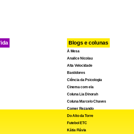
Vida
Blogs e colunas
À Mesa
Analice Nicolau
Alta Velocidade
Bastidores
Ciência da Psicologia
Cinema com ela
Coluna Lia Dinorah
Coluna Marcelo Chaves
Comer Rezando
Do Alto da Torre
Futebol ETC
Kátia Flávia