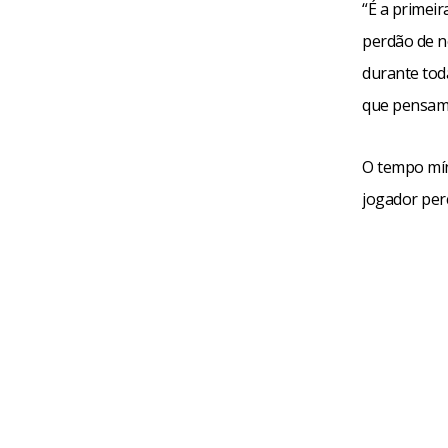
“É a primeir
perdão de no
durante tod
que pensam 
O tempo mín
jogador per