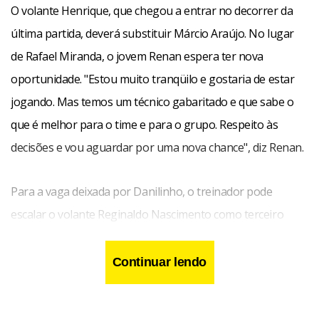
O volante Henrique, que chegou a entrar no decorrer da
última partida, deverá substituir Márcio Araújo. No lugar
de Rafael Miranda, o jovem Renan espera ter nova
oportunidade. "Estou muito tranqüilo e gostaria de estar
jogando. Mas temos um técnico gabaritado e que sabe o
que é melhor para o time e para o grupo. Respeito às
decisões e vou aguardar por uma nova chance", diz Renan.
Para a vaga deixada por Danilinho, o treinador pode
escalar o volante Reginaldo Nascimento como terceiro
zagueiro ou então escolher entre dois volantes mais
ofensivos. Assim Marquinhos e Tchô são os mais cotados.
Continuar lendo